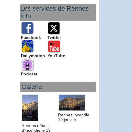
Les services de Rennes
Info
Facebook
Twitter
Dailymotion
YouTube
Podcast
Galerie
Rennes incendie
19 janvier
Rennes début
d'incendie le 19