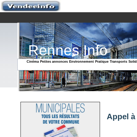
Rennes Info
Cinéma
Petites annonces
Environnement
Pratique
Transports
Solid
Appel à