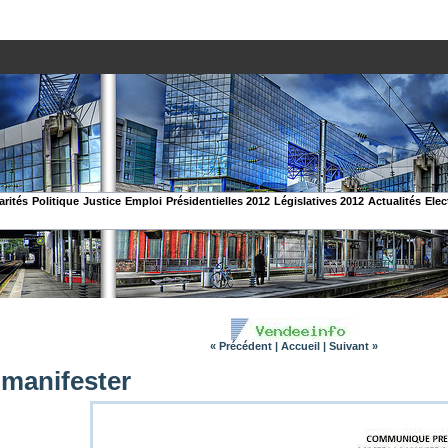
arités
Politique
Justice
Emploi
Présidentielles 2012
Législatives 2012
Actualités
Elec
« Précédent
|
Accueil
|
Suivant »
 manifester