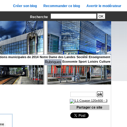
Créer son blog
Recommander ce blog
Avertir le modérateur
Recherche
tions municipales de 2014
Notre Dame des Landes
Société
Enseignement
Rubriques
Economie
Sport
Loisirs
Culture
Recherche
Partager ce site