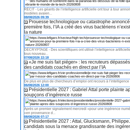
RÉCIT - Les géants de l’intelligence artificielle ont tour à tour ann
modèles avaien...
08/08/2026 09:39
Prouesse technologique ou catastrophe annoncé
première fois, l’IA a créé des virus bactériens n’exi
la nature
DÉCRYPTAGE - Des scientifiques ont utilisé l’intelligence artificiell
tous nouveau...
07/08/2026 22:18
«Je me suis fait piéger» : les recruteurs dépassés
des candidats coachés en direct par l’IA
De plus en plus de chercheurs d’emploi ont recours à l’intelligence ar
06/08/2026 12:00
Présidentielle 2027 : Gabriel Attal porte plainte a
soupçons d’ingérence russe
Après un premier signalement mercredi «pour une ingérence numér
«en provenance d...
08/08/2026 07:17
Présidentielle 2027 : Attal, Glucksmann, Philippe.
candidats sous la menace grandissante des ingére