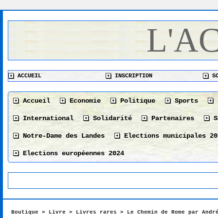
L'A
ACCUEIL
INSCRIPTION
SO
Accueil
Economie
Politique
Sports
International
Solidarité
Partenaires
S
Notre-Dame des Landes
Elections municipales 20
Elections européennes 2024
Boutique
>
Livre
>
Livres rares
>
Le Chemin de Rome par Andr