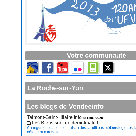
Votre communauté
La Roche-sur-Yon
Les blogs de Vendeeinfo
Talmont-Saint-Hilaire Info
le 14/07/2026
Les Bleus sont en demi-finale !
Changement de lieu : en raison des conditions météorologiques, l
déroulera à la Salle...