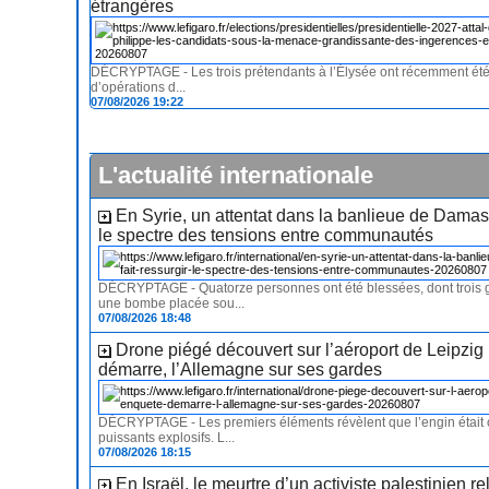
étrangères
DÉCRYPTAGE - Les trois prétendants à l’Élysée ont récemment été 
d’opérations d...
07/08/2026 19:22
L'actualité internationale
En Syrie, un attentat dans la banlieue de Damas 
le spectre des tensions entre communautés
DÉCRYPTAGE - Quatorze personnes ont été blessées, dont trois 
une bombe placée sou...
07/08/2026 18:48
Drone piégé découvert sur l’aéroport de Leipzig 
démarre, l’Allemagne sur ses gardes
DÉCRYPTAGE - Les premiers éléments révèlent que l’engin était
puissants explosifs. L...
07/08/2026 18:15
En Israël, le meurtre d’un activiste palestinien re