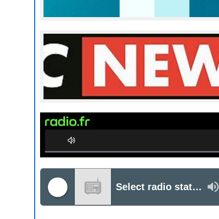
0%
Complete
Select radio station