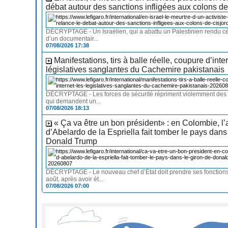
débat autour des sanctions infligées aux colons d
DÉCRYPTAGE - Un Israélien, qui a abattu un Palestinien rendu cél
d’un documentair...
07/08/2026 17:38
Manifestations, tirs à balle réelle, coupure d’inter
législatives sanglantes du Cachemire pakistanais
DÉCRYPTAGE - Les forces de sécurité répriment violemment des 
qui demandent un...
07/08/2026 18:13
« Ça va être un bon président» : en Colombie, l’
d’Abelardo de la Espriella fait tomber le pays dans
Donald Trump
DÉCRYPTAGE - Le nouveau chef d’État doit prendre ses fonctions
août, après avoir ét...
07/08/2026 07:00