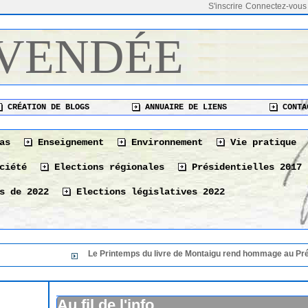
S'inscrire
Connectez-vous
 VENDÉE
CRÉATION DE BLOGS
ANNUAIRE DE LIENS
CONTA
as
Enseignement
Environnement
Vie pratique
ciété
Elections régionales
Présidentielles 2017
s de 2022
Elections législatives 2022
Le Printemps du livre de Montaigu rend hommage au Président de sa 36 
Le Printemps du livre de Montaigu rend hommage au
36 éme édition
06/08/2026
Au fil de l'info
Le 10 août à La Tranche-sur-Mer « Les bonnes vivan