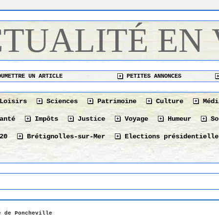
CTUALITÉ EN
UMETTRE UN ARTICLE
PETITES ANNONCES
Loisirs
Sciences
Patrimoine
Culture
Médi
anté
Impôts
Justice
Voyage
Humeur
So
20
Brétignolles-sur-Mer
Elections présidentielle
é de Poncheville