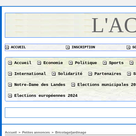
L'A
ACCUEIL
INSCRIPTION
SO
Accueil
Economie
Politique
Sports
International
Solidarité
Partenaires
S
Notre-Dame des Landes
Elections municipales 20
Elections européennes 2024
Accueil
>
Petites annonces
>
Bricolage/jardinage