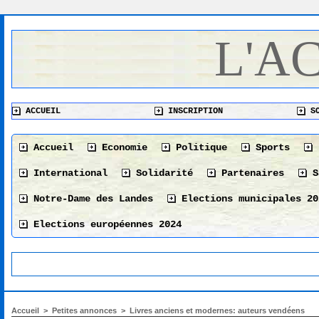
L'A
ACCUEIL
INSCRIPTION
SO
Accueil
Economie
Politique
Sports
International
Solidarité
Partenaires
S
Notre-Dame des Landes
Elections municipales 20
Elections européennes 2024
Accueil
>
Petites annonces
>
Livres anciens et modernes: auteurs vendéens