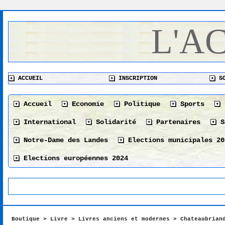
L'A
ACCUEIL
INSCRIPTION
SO
Accueil
Economie
Politique
Sports
International
Solidarité
Partenaires
S
Notre-Dame des Landes
Elections municipales 20
Elections européennes 2024
Boutique
>
Livre
>
Livres anciens et modernes
>
Chateaubrian