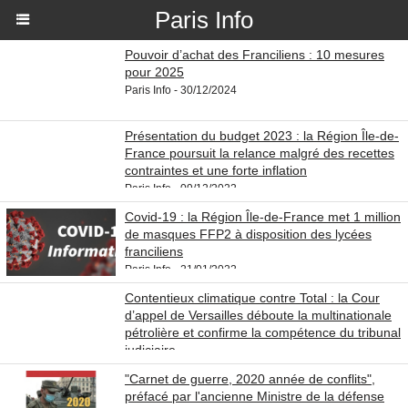
Paris Info
Pouvoir d’achat des Franciliens : 10 mesures
pour 2025
Paris Info - 30/12/2024
Présentation du budget 2023 : la Région Île-de-
France poursuit la relance malgré des recettes
contraintes et une forte inflation
Paris Info - 09/12/2022
Covid-19 : la Région Île-de-France met 1 million
de masques FFP2 à disposition des lycées
franciliens
Paris Info - 21/01/2022
Contentieux climatique contre Total : la Cour
d’appel de Versailles déboute la multinationale
pétrolière et confirme la compétence du tribunal
judiciaire
Paris Info - 19/11/2021
"Carnet de guerre, 2020 année de conflits",
préfacé par l'ancienne Ministre de la défense