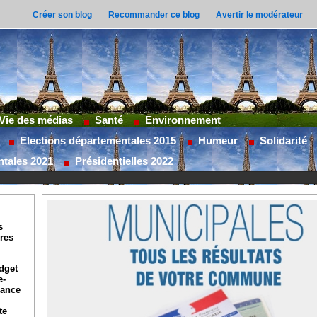
Créer son blog
Recommander ce blog
Avertir le modérateur
Vie des médias
Santé
Environnement
Elections départementales 2015
Humeur
Solidarité
ntales 2021
Présidentielles 2022
s
ures
dget
e-
lance
te