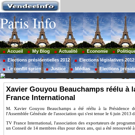
Paris Info
Rubriques :
Accueil
My Blog
Actualité
Economie
Politiqu
Elections présidentielles 2012
Elections législatives 2012
Le conflit syrien
Justice
Médias
Elections préside
Xavier Gouyou Beauchamps réélu à l
France International
M
.
Xavier Gouyou
Beauchamps a été réélu à la Présidence de
l'Assemblée Générale de l'association qui s'est tenue le
6
juin 2013
d
TV France International
, l'association des exportateurs de programm
un Conseil de 14 membres élus pour deux ans, qui a été renouvelé à