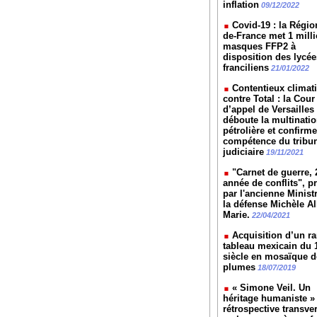
inflation
09/12/2022
Covid-19 : la Région
de-France met 1 mill
masques FFP2 à
disposition des lycée
franciliens
21/01/2022
Contentieux climat
contre Total : la Cour
d’appel de Versailles
déboute la multinatio
pétrolière et confirme
compétence du tribu
judiciaire
19/11/2021
"Carnet de guerre, 
année de conflits", p
par l'ancienne Minist
la défense Michèle All
Marie.
22/04/2021
Acquisition d’un ra
tableau mexicain du 
siècle en mosaïque d
plumes
18/07/2019
« Simone Veil. Un
héritage humaniste »
rétrospective transve