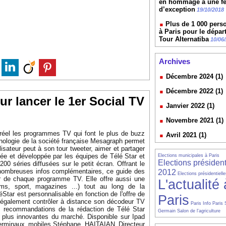
en hommage à une 
d’exception
19/10/2018
Plus de 1 000 pers
à Paris pour le dépar
Tour Alternatiba
10/06
Archives
Décembre 2024 (1)
Décembre 2022 (1)
r lancer le 1er Social TV
Janvier 2022 (1)
Novembre 2021 (1)
 réel les programmes TV qui font le plus de buzz
Avril 2021 (1)
hnologie de la société française Mesagraph permet
isateur peut à son tour tweeter, aimer et partager
ée et développée par les équipes de Télé Star et
Elections municipales à Paris
Elections président
200 séries diffusées sur le petit écran. Offrant le
 nombreuses infos complémentaires, ce guide des
2012
Elections présidentiell
ir de chaque programme TV. Elle offre aussi une
L'actualité 
ms, sport, magazines ...) tout au long de la
Star est personnalisable en fonction de l'offre de
Paris
ut également contrôler à distance son décodeur TV
Paris Info
Paris 
s recommandations de la rédaction de Télé Star
Germain
Salon de l'agriculture
es plus innovantes du marché. Disponible sur Ipad
erminaux mobiles.
Stéphane HAITAIAN Directeur