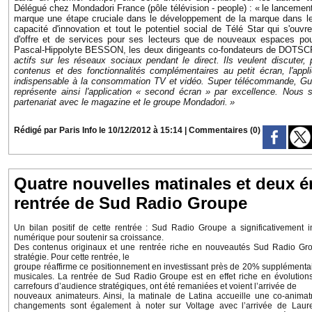
Délégué chez Mondadori France (pôle télévision - people)
: «
le lancement
marque une étape cruciale dans le développement de la marque dans le m
capacité d'innovation et tout le potentiel social de Télé Star qui s'ouv
d'offre et de services pour ses lecteurs que de nouveaux espaces po
Pascal-Hippolyte BESSON, les deux dirigeants co-fondateurs de DOT
actifs sur les réseaux sociaux pendant le direct. Ils veulent discuter,
contenus et des fonctionnalités complémentaires au petit écran, l'appl
indispensable à la consommation TV et vidéo. Super télécommande, Guide
représente ainsi l'application «
second écran
» par excellence. Nous 
partenariat avec le magazine et le groupe Mondadori.
»
Rédigé par Paris Info le 10/12/2012 à 15:14
|
Commentaires (0)
Quatre nouvelles matinales et deux é
rentrée de Sud Radio Groupe
Un bilan positif de cette rentrée : Sud Radio Groupe a significativement 
numérique pour soutenir sa croissance.
Des contenus originaux et une rentrée riche en nouveautés Sud Radio Gro
stratégie. Pour cette rentrée, le
groupe réaffirme ce positionnement en investissant près de 20% supplémentai
musicales. La rentrée de Sud Radio Groupe est en effet riche en évolutions
carrefours d’audience stratégiques, ont été remaniées et voient l’arrivée de
nouveaux animateurs. Ainsi, la matinale de Latina accueille une co-animatr
changements sont également à noter sur Voltage avec l’arrivée de Laure