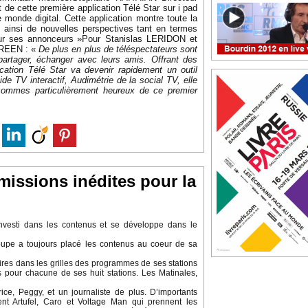
 de cette première application Télé Star sur i pad
onde digital. Cette application montre toute la
re ainsi de nouvelles perspectives tant en termes
ur ses annonceurs
»
Pour Stanislas LERIDON et
SCREEN
: «
De plus en plus de téléspectateurs sont
 partager, échanger avec leurs amis. Offrant des
ication Télé Star va devenir rapidement un outil
 TV interactif, Audimétrie de la social TV, elle
sommes particulièrement heureux de ce premier
missions inédites pour la
investi dans les contenus et se développe dans le
upe a toujours placé les contenus au coeur de sa
res dans les grilles des programmes de ses stations
 pour chacune de ses huit stations. Les Matinales,
ice, Peggy, et un journaliste de plus. D’importants
nt Artufel, Caro et Voltage Man qui prennent les