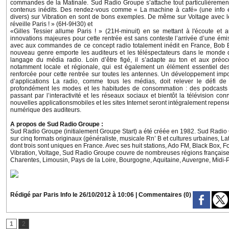
commandes de la Matinale. Sud Radio Groupe s’attache tout particulièremen
contenus inédits. Des rendez-vous comme « La machine à café» (une info ét
divers) sur Vibration en sont de bons exemples. De même sur Voltage avec l
réveille Paris ! » (6H-9H30) et
«Gilles Tessier allume Paris ! » (21H-minuit) en se mettant à l'écoute et 
innovations majeures pour cette rentrée est sans conteste l’arrivée d’une émis
avec aux commandes de ce concept radio totalement inédit en France, Bob Be
nouveau genre emporte les auditeurs et les téléspectateurs dans le monde d
langage du média radio. Loin d’être figé, il s’adapte au ton et aux préoccu
notamment locale et régionale, qui est également un élément essentiel d
renforcée pour cette rentrée sur toutes les antennes. Un développement impor
d’applications La radio, comme tous les médias, doit relever le défi de
profondément les modes et les habitudes de consommation : des podcasts à 
passant par l’interactivité et les réseaux sociaux et bientôt la télévision 
nouvelles applicationsmobiles et les sites Internet seront intégralement repe
numérique des auditeurs.
A propos de Sud Radio Groupe :
Sud Radio Groupe (initialement Groupe Start) a été créée en 1982. Sud Radio 
sur cinq formats originaux (généraliste, musicale Rn’ B et cultures urbaines, L
dont trois sont uniques en France. Avec ses huit stations, Ado FM, Black Box, F
Vibration, Voltage, Sud Radio Groupe couvre de nombreuses régions françaises 
Charentes, Limousin, Pays de la Loire, Bourgogne, Aquitaine, Auvergne, Midi-
Rédigé par Paris Info le 26/10/2012 à 10:06
|
Commentaires (0)
1
2