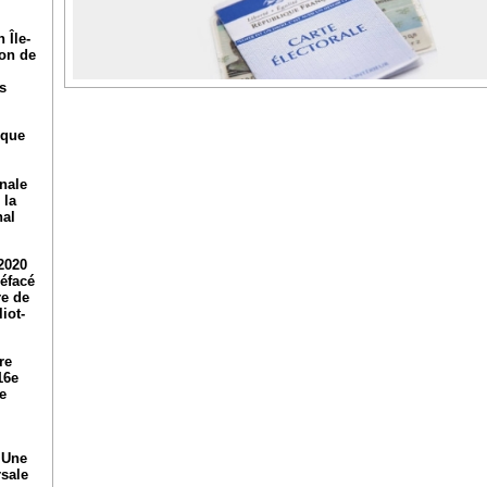
 Île-
ion de
s
ique
nale
 la
nal
2020
réfacé
re de
iot-
re
16e
e
 Une
rsale