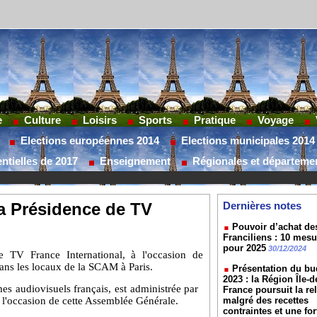
e
Culture
Loisirs
Sports
Pratique
Voyage
Elections européennes 2014
Elections municipales 2014
ntielles de 2017
Enseignement
Régionales et départeme
a Présidence de TV
Dernières notes
Pouvoir d’achat de
Franciliens : 10 mes
pour 2025
30/12/2024
 TV France International, à l'occasion de
ans les locaux de la SCAM
à Paris.
Présentation du bu
2023 : la Région Île-d
es audiovisuels français,
est administrée par
France poursuit la re
 l'occasion de cette Assemblée Générale.
malgré des recettes
contraintes et une for