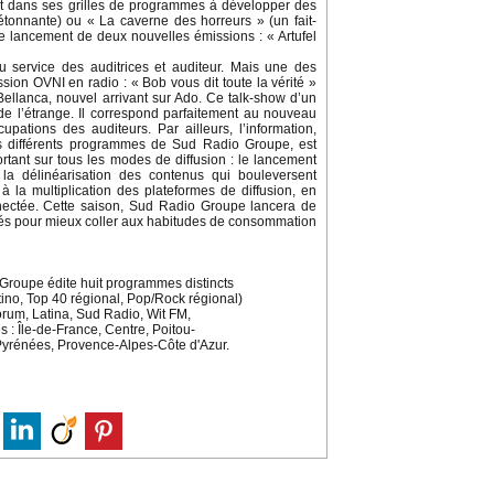
t dans ses grilles de programmes à développer des
onnante) ou « La caverne des horreurs » (un fait-
e lancement de deux nouvelles émissions : « Artufel
au service des auditrices et auditeur. Mais une des
sion OVNI en radio : « Bob vous dit toute la vérité »
llanca, nouvel arrivant sur Ado. Ce talk-show d’un
e l’étrange. Il correspond parfaitement au nouveau
pations des auditeurs. Par ailleurs, l’information,
es différents programmes de Sud Radio Groupe, est
tant sur tous les modes de diffusion : le lancement
 la délinéarisation des contenus qui bouleversent
la multiplication des plateformes de diffusion, en
connectée. Cette saison, Sud Radio Groupe lancera de
nsés pour mieux coller aux habitudes de consommation
Groupe édite huit programmes distincts
atino, Top 40 régional, Pop/Rock régional)
orum, Latina, Sud Radio, Wit FM,
: Île-de-France, Centre, Poitou-
Pyrénées, Provence-Alpes-Côte d'Azur.