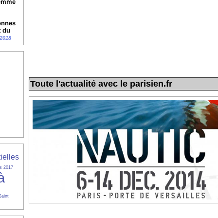
femme
onnes
t du
/2018
Toute l'actualité avec le parisien.fr
ielles
es 2017
à
Saint