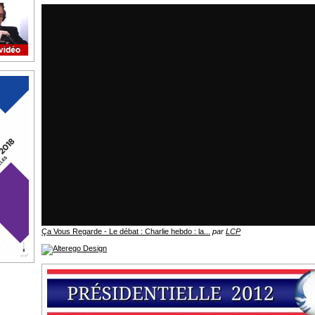
Ça Vous Regarde - Le débat : Charlie hebdo : la...
par
LCP