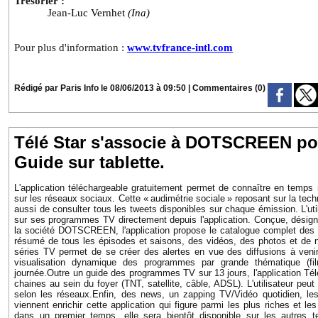
Trésorier :
Jean-Luc
Vernhet
(
Ina
)
Pour plus d'information
:
www.tvfrance-intl.com
Rédigé par Paris Info le 08/06/2013 à 09:50
|
Commentaires (0)
Télé Star s'associe à DOTSCREEN pou
Guide sur tablette.
L'application téléchargeable gratuitement permet de connaître en temps
sur les réseaux sociaux. Cette «
audimétrie sociale
» reposant sur la tec
aussi de consulter tous les tweets disponibles sur chaque émission. L'util
sur ses programmes TV directement depuis l'application.
Conçue, désign
la société
DOTSCREEN
, l'application propose le catalogue complet des 
résumé de tous les épisodes et saisons, des vidéos, des photos et de
séries TV permet de se créer des alertes en vue des diffusions à ven
visualisation dynamique des programmes par grande thématique (fil
journée.
Outre un guide des programmes TV sur 13 jours, l'application Télé
chaines au sein du foyer (TNT, satellite, câble, ADSL). L'utilisateur pe
selon les réseaux.
Enfin, des news, un zapping TV/Vidéo quotidien, le
viennent enrichir cette application qui figure parmi les plus riches et l
dans un premier temps, elle sera bientôt disponible sur les autres t