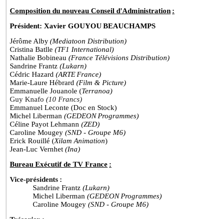
Composition du nouveau Conseil d'Administration
:
Président: Xavier GOUYOU
BEAUCHAMPS
Jérôme
Alby
(
Mediatoon
Distribution
)
Cristina Batlle
(TF1 International)
Nathalie Bobineau
(France Télévisions Distribution)
Sandrine Frantz
(
Lukarn
)
Cédric Hazard
(
ARTE
France)
Marie-Laure
Hébrard
(Film & Picture)
Emmanuelle
Jouanole
(
Terranoa
)
Guy Knafo
(10 Francs)
Emmanuel Leconte (Doc en Stock)
Michel Liberman
(
GEDEON
Programmes)
Céline Payot Lehmann
(ZED)
Caroline
Mougey
(SND -
G
roupe
M6)
Erick Rouillé (
Xilam
Animation
)
Jean-Luc
Vernhet
(
Ina
)
Bureau Exécutif de TV France
:
Vice-présidents
:
Sandrine Frantz
(
Lukarn
)
Michel Liberman
(
GEDEON
Programmes
)
Caroline
Mougey
(SND -
G
roupe
M6)