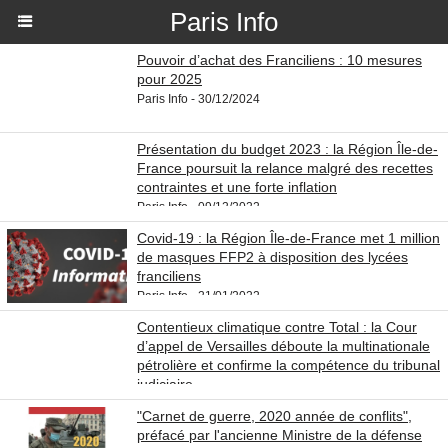
Paris Info
Pouvoir d’achat des Franciliens : 10 mesures
pour 2025
Paris Info - 30/12/2024
Présentation du budget 2023 : la Région Île-de-
France poursuit la relance malgré des recettes
contraintes et une forte inflation
Paris Info - 09/12/2022
Covid-19 : la Région Île-de-France met 1 million
de masques FFP2 à disposition des lycées
franciliens
Paris Info - 21/01/2022
Contentieux climatique contre Total : la Cour
d’appel de Versailles déboute la multinationale
pétrolière et confirme la compétence du tribunal
judiciaire
Paris Info - 19/11/2021
"Carnet de guerre, 2020 année de conflits",
préfacé par l'ancienne Ministre de la défense