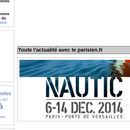
femme
onnes
t du
/2018
Toute l'actualité avec le parisien.fr
ielles
es 2017
à
Saint