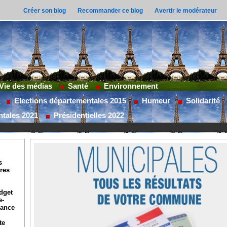
Créer son blog
Recommander ce blog
Avertir le modérateur
Vie des médias
Santé
Environnement
Elections départementales 2015
Humeur
Solidarité
ntales 2021
Présidentielles 2022
s
ures
dget
e-
lance
te