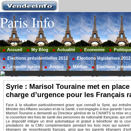
Paris Info
Rubriques :
Accueil
My Blog
Actualité
Economie
Politiqu
Elections présidentielles 2012
Elections législatives 2012
Le conflit syrien
Justice
Médias
Elections préside
Syrie : Marisol Touraine met en place 
charge d’urgence pour les Français r
Face à la situation particulièrement grave que connaît la Syrie, qui entraîn
Ministre des Affaires sociales et de la Santé, s’est engagée à leur garantir l’ac
Marisol Touraine a demandé au Directeur général de la CNAMTS la mise en pla
la couverture des frais de santé des personnes de nationalité française, qui ont 
Le dispositif intègre un droit automatique et gratuit à bénéficier de la c
prestations de la CMU complémentaire pendant les trois mois qui suivent leu
étrangers de ressortissants français, ainsi que les parents étrangers d’enf