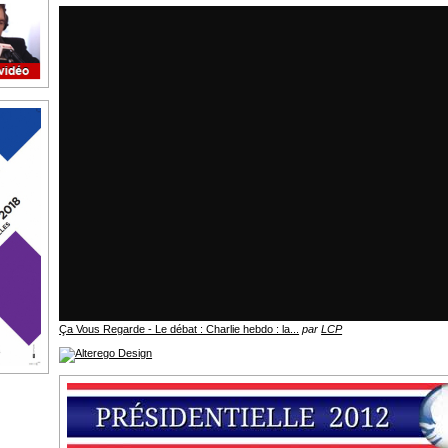
Ça Vous Regarde - Le débat : Charlie hebdo : la...
par
LCP