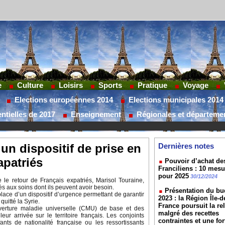
e
Culture
Loisirs
Sports
Pratique
Voyage
Elections européennes 2014
Elections municipales 2014
ntielles de 2017
Enseignement
Régionales et départeme
un dispositif de prise en
Dernières notes
apatriés
Pouvoir d’achat de
Franciliens : 10 mes
pour 2025
30/12/2024
e le retour de Français expatriés, Marisol Touraine,
cès aux soins dont ils peuvent avoir besoin.
Présentation du bu
ce d’un dispositif d’urgence permettant de garantir
2023 : la Région Île-d
quitté la Syrie.
France poursuit la re
ouverture maladie universelle (CMU) de base et des
malgré des recettes
r arrivée sur le territoire français. Les conjoints
contraintes et une for
ants de nationalité française ou les ressortissants