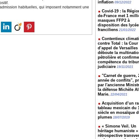
inflation
09/12/2022
sitif.
d’admission habituelles, qui imposent notamment une
Covid-19 : la Région
de-France met 1 mill
masques FFP2 à
disposition des lycée
franciliens
21/01/2022
Contentieux climat
contre Total : la Cour
d’appel de Versailles
déboute la multinatio
pétrolière et confirme
compétence du tribu
judiciaire
19/11/2021
"Carnet de guerre, 
année de conflits", p
par l'ancienne Minist
la défense Michèle All
Marie.
22/04/2021
Acquisition d’un ra
tableau mexicain du 
siècle en mosaïque d
plumes
18/07/2019
« Simone Veil. Un
héritage humaniste »
rétrospective transve