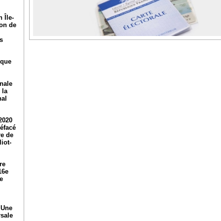
 Île-
ion de
s
ique
nale
 la
nal
2020
réfacé
re de
iot-
re
16e
e
 Une
rsale