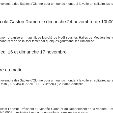
ovembre des Sables-d'Olonne pour un tour du monde à la voile en solitaire, sans
 Ecole Gaston Ramon le dimanche 24 novembre de 10h0
n organise un magnifique Marché de Noël sous les Halles de Moutiers-les-Ma
tisanaux et de se laisser tenter par quelques gourmandises Dimanche...
edi 16 et dimanche 17 novembre
re au matin
ovembre des Sables-d'Olonne pour un tour du monde à la voile en solitaire, sans
rlie Dalin (FRA/MACIF SANTÉ PREVOYANCE) 2. Sam Goodchild...
Alain Lebœuf, Président du Vendée Globe et du Département de la Vendée. Les
45 000 km estimés) à parcourir en solitaire, sans escale et sans...