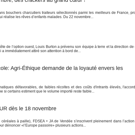
mbre, des crackers au grand cœur !
 bouchers charcutiers traiteurs sélectionnés parmi les meilleurs de France, pro
qui réalise les rêves d’enfants malades. Du 22 novembre...
te de l’option ouest, Louis Burton a prévenu son équipe à terre et la direction de
ui a immédiatement attiré son attention à bord de...
icole: Agri-Éthique demande de la loyauté envers les
atiques défavorables, de faibles récoltes et des coûts d'intrants élevés, l'accord
i certains estiment que le volume importé reste faible...
R dès le 18 novembre
 céréales à paille), FDSEA + JA de Vendée s’inscrivent pleinement dans l’action
r dénoncer «l’Europe passoire» plusieurs actions...