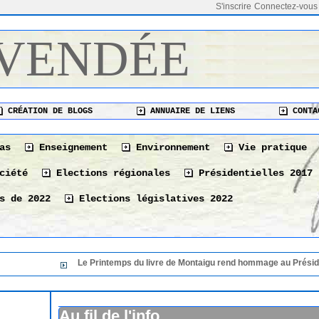
S'inscrire
Connectez-vous
 VENDÉE
CRÉATION DE BLOGS
ANNUAIRE DE LIENS
CONTA
as
Enseignement
Environnement
Vie pratique
ciété
Elections régionales
Présidentielles 2017
s de 2022
Elections législatives 2022
Le Printemps du livre de Montaigu rend hommage au Président de sa 36 éme
Le Printemps du livre de Montaigu rend hommage au
36 éme édition
06/08/2026
Au fil de l'info
Le 10 août à La Tranche-sur-Mer « Les bonnes vivan