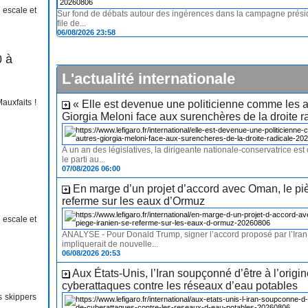
 escale et
Sur fond de débats autour des ingérences dans la campagne préside
file de...
06/08/2026 23:58
0 à
L'actualité internationale
uxfaits !
« Elle est devenue une politicienne comme les a
Giorgia Meloni face aux surenchères de la droite r
À un an des législatives, la dirigeante nationale-conservatrice es
le parti au...
07/08/2026 06:00
En marge d’un projet d’accord avec Oman, le pi
referme sur les eaux d’Ormuz
 escale et
ANALYSE - Pour Donald Trump, signer l’accord proposé par l’Ira
impliquerait de nouvelle...
06/08/2026 20:53
Aux États-Unis, l’Iran soupçonné d’être à l’origi
cyberattaques contre les réseaux d’eau potables
 skippers