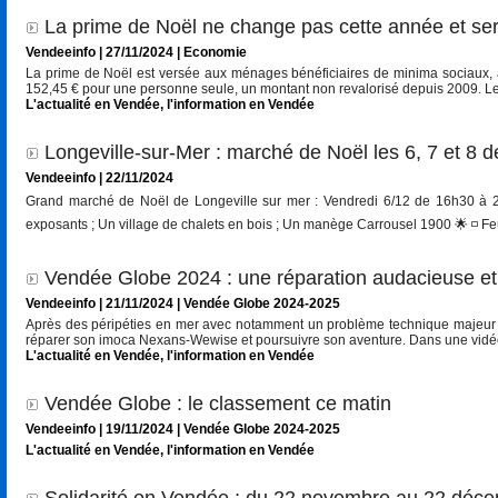
La prime de Noël ne change pas cette année et ser
Vendeeinfo | 27/11/2024
|
Economie
La prime de Noël est versée aux ménages bénéficiaires de minima sociaux, à
152,45 € pour une personne seule, un montant non revalorisé depuis 2009. Le mi
L'actualité en Vendée
,
l'information en Vendée
Longeville-sur-Mer : marché de Noël les 6, 7 et 8
Vendeeinfo | 22/11/2024
Grand marché de Noël de Longeville sur mer : Vendredi 6/12 de 16h30 à
exposants ; Un village de chalets en bois ; Un manège Carrousel 1900 🌟 ◽️ Feu 
Vendée Globe 2024 : une réparation audacieuse et 
Vendeeinfo | 21/11/2024
|
Vendée Globe 2024-2025
Après des péripéties en mer avec notamment un problème technique majeur su
réparer son imoca Nexans-Wewise et poursuivre son aventure. Dans une vidéo ex
L'actualité en Vendée
,
l'information en Vendée
Vendée Globe : le classement ce matin
Vendeeinfo | 19/11/2024
|
Vendée Globe 2024-2025
L'actualité en Vendée
,
l'information en Vendée