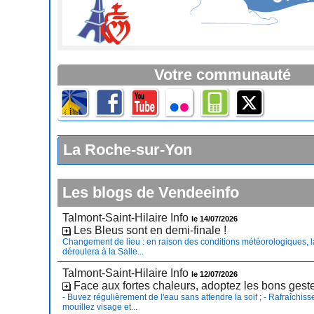
Votre communauté
La Roche-sur-Yon
Les blogs de Vendeeinfo
Talmont-Saint-Hilaire Info
le 14/07/2026
Les Bleus sont en demi-finale !
Changement de lieu : en raison des conditions météorologiques, l
déroulera à la Salle...
Talmont-Saint-Hilaire Info
le 12/07/2026
Face aux fortes chaleurs, adoptez les bons gest
- Buvez régulièrement de l'eau sans attendre la soif ; - Rafraîchiss
mouillez visage et...