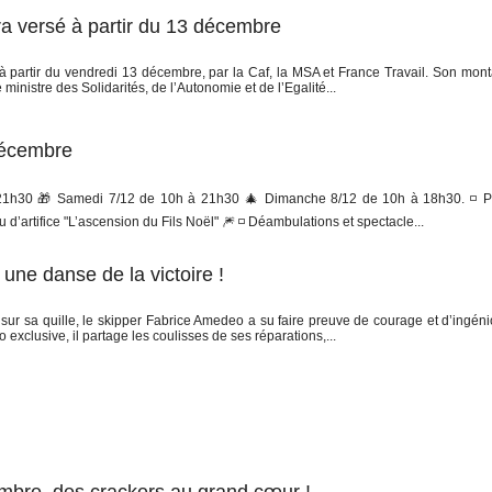
a versé à partir du 13 décembre
 partir du vendredi 13 décembre, par la Caf, la MSA et France Travail. Son mont
nistre des Solidarités, de l’Autonomie et de l’Egalité...
 décembre
 21h30 🎁 Samedi 7/12 de 10h à 21h30 🎄 Dimanche 8/12 de 10h à 18h30. ◽️ P
d’artifice "L’ascension du Fils Noël" 🎆 ◽️ Déambulations et spectacle...
une danse de la victoire !
r sa quille, le skipper Fabrice Amedeo a su faire preuve de courage et d’ingéni
clusive, il partage les coulisses de ses réparations,...