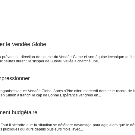
ner le Vendée Globe
 prévenu la direction de course du Vendée Globe et son équipe technique qu’il r
heures durant, le skipper de Bureau Vallée a cherché une...
impressionner
gonistes de ce Vendée Globe. Après s’être offert mercredi dernier le record de l
ien Simon a franchi le cap de Bonne Espérance vendredi en...
ement budgétaire
aut-il attendre que la situation se détériore davantage pour agir, alors que le défi
s publiques qui dure depuis plusieurs mois, avec...