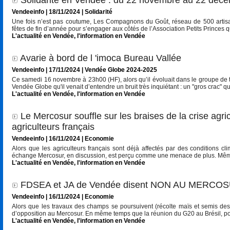
Solidarité en Vendée : du 22 novembre au 22 déce
Vendeeinfo | 18/11/2024
|
Solidarité
Une fois n’est pas coutume, Les Compagnons du Goût, réseau de 500 artisans
fêtes de fin d’année pour s’engager aux côtés de l’Association Petits Princes 
L'actualité en Vendée
,
l'information en Vendée
Avarie à bord de l 'imoca Bureau Vallée
Vendeeinfo | 17/11/2024
|
Vendée Globe 2024-2025
Ce samedi 16 novembre à 23h00 (HF), alors qu’il évoluait dans le groupe de tê
Vendée Globe qu'il venait d’entendre un bruit très inquiétant : un "gros crac" q
L'actualité en Vendée
,
l'information en Vendée
Le Mercosur souffle sur les braises de la crise agr
agriculteurs français
Vendeeinfo | 16/11/2024
|
Economie
Alors que les agriculteurs français sont déjà affectés par des conditions clim
échange Mercosur, en discussion, est perçu comme une menace de plus. Même s
L'actualité en Vendée
,
l'information en Vendée
FDSEA et JA de Vendée disent NON AU MERCOSU
Vendeeinfo | 16/11/2024
|
Economie
Alors que les travaux des champs se poursuivent (récolte maïs et semis des
d’opposition au Mercosur. En même temps que la réunion du G20 au Brésil, pou
L'actualité en Vendée
,
l'information en Vendée