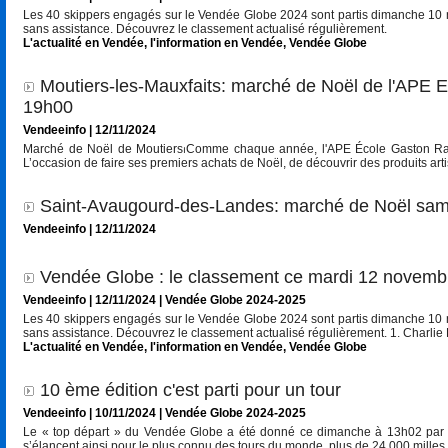
Les 40 skippers engagés sur le Vendée Globe 2024 sont partis dimanche 10 n
sans assistance. Découvrez le classement actualisé régulièrement.
L'actualité en Vendée
,
l'information en Vendée
,
Vendée Globe
Moutiers-les-Mauxfaits: marché de Noël de l'APE
19h00
Vendeeinfo | 12/11/2024
Marché de Noël de Moutiers⏐Comme chaque année, l'APE École Gaston Ramo
L’occasion de faire ses premiers achats de Noël, de découvrir des produits ar
Saint-Avaugourd-des-Landes: marché de Noël sam
Vendeeinfo | 12/11/2024
Vendée Globe : le classement ce mardi 12 novemb
Vendeeinfo | 12/11/2024
|
Vendée Globe 2024-2025
Les 40 skippers engagés sur le Vendée Globe 2024 sont partis dimanche 10 n
sans assistance. Découvrez le classement actualisé régulièrement. 1. Cha
L'actualité en Vendée
,
l'information en Vendée
,
Vendée Globe
10 ème édition c'est parti pour un tour
Vendeeinfo | 10/11/2024
|
Vendée Globe 2024-2025
Le « top départ » du Vendée Globe a été donné ce dimanche à 13h02 par 
s’élancent ainsi pour le plus connu des tours du monde, plus de 24 000 milles (