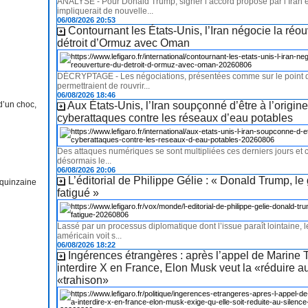
ANALYSE - Pour Donald Trump, signer l’accord proposé par l’Iran
impliquerait de nouvelle...
06/08/2026 20:53
Contournant les États-Unis, l’Iran négocie la réo
détroit d’Ormuz avec Oman
DÉCRYPTAGE - Les négociations, présentées comme sur le point d’
permettraient de rouvrir...
06/08/2026 18:46
d’un choc,
Aux États-Unis, l’Iran soupçonné d’être à l’origin
cyberattaques contre les réseaux d’eau potables
Des attaques numériques se sont multipliées ces derniers jours et 
désormais le...
06/08/2026 20:06
L’éditorial de Philippe Gélie : « Donald Trump, le 
quinzaine
fatigué »
Lassé par un processus diplomatique dont l’issue paraît lointaine, l
américain voit s...
06/08/2026 18:22
Ingérences étrangères : après l’appel de Marine 
interdire X en France, Elon Musk veut la «réduire a
«trahison»