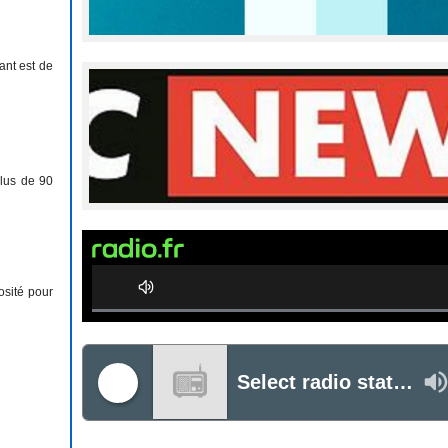
ant est de
lus de 90
osité pour
0%
Complete
Select radio station