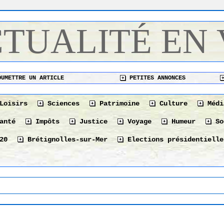
CTUALITÉ EN
UMETTRE UN ARTICLE
PETITES ANNONCES
Loisirs
Sciences
Patrimoine
Culture
Médi
anté
Impôts
Justice
Voyage
Humeur
So
20
Brétignolles-sur-Mer
Elections présidentielle