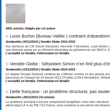
5691 articles rédigés par cet auteur
Louis Burton (Bureau Vallée ) contraint d'abandon
Vendeeinfo | 05/12/2024
|
Vendée Globe 2024-2025
Aux alentours de 13h (heure française), mercredi 4 décembre, Louis Burton a
une sérieuse avarie sur un élément mécanique du gréement de son IMOCA. Dix 
L'actualité en Vendée
,
l'information en Vendée
Vendée Globe : Sébastien Simon n’en finit plus d’
Vendeeinfo | 03/12/2024
|
Vendée Globe 2024-2025
Le skipper Groupe Dubreuil continue de s’affirmer comme un des grands prota
parcourue en l’espace de 24 heures (615,33 milles,1139,6 kilomètres), Sébast
L'actualité en Vendée
,
l'information en Vendée
Dette française : un problème structurel, pas seul
Vendeeinfo | 29/11/2024
|
Economie
Le problème principal n’est pas uniquement budgétaire, mais bien structurel. F
atteint déjà 5,6 % du PIB ? En France, nous assistons à une dérive des finance