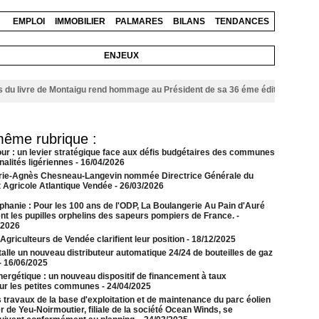
EMPLOI
IMMOBILIER
PALMARES
BILANS
TENDANCES
ENJEUX
vre de Montaigu rend hommage au Président de sa 36 éme édition
06/08/2026
même rubrique :
our : un levier stratégique face aux défis budgétaires des communes
alités ligériennes
- 16/04/2026
rie-Agnès Chesneau-Langevin nommée Directrice Générale du
t Agricole Atlantique Vendée
- 26/03/2026
phanie : Pour les 100 ans de l'ODP, La Boulangerie Au Pain d'Auré
ent les pupilles orphelins des sapeurs pompiers de France.
-
/2026
griculteurs de Vendée clarifient leur position
- 18/12/2025
alle un nouveau distributeur automatique 24/24 de bouteilles de gaz
- 16/06/2025
nergétique : un nouveau dispositif de financement à taux
our les petites communes
- 24/04/2025
 travaux de la base d'exploitation et de maintenance du parc éolien
 de Yeu-Noirmoutier, filiale de la société Ocean Winds, se