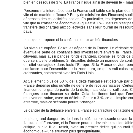
bien en dessous de 3 %. La France risque ainsi de devenir le « mau
Personne n’a intérêt à ce que la France soit faible sur le plan des
vite et de manière efficace ? Bercy (le ministère des Finances) souli
dépenses des collectivités locales. En particulier, les dépense
vite que la croissance économique (qui est à 1 %). Mais ce n’est pas
transfère des charges aux collectivités sans leur fournir de ressou
pays.
Le risque européen et la confiance des marchés financiers
Au niveau européen, Bruxelles dépend de la France. Le véritable r
éventuelle perte de confiance des investisseurs envers la France
citoyens, mais aussi par des fonds étrangers, comme les fonds de pe
que se situe le problème. Si Bruxelles détecte un manque de confia
un effet contagieux dans toute l’Europe. Si la France devient pe
confiance pour l’ensemble de la zone euro, ce qui serait catastro
croissantes, notamment avec les États-Unis.
Actuellement, plus de 50 % de la dette française est détenue par de
France dépense plus qu’elle ne génère de recettes fiscales. Certes,
financent une grande partie de la dette, mais cela ne suffit pas. C
étrangers pour financer sa dette. Cela fonctionne tant que l’e
relativement saine, avec un déficit inférieur à 3 %, ce qui inspire 
attractive, mais ce scénario pourrait changer.
Le danger de la défiance envers la France et la fracture de la zone 
Le plus grand danger réside dans la méfiance croissante envers la 
fracture de l’Eurozone, et la France pourrait devenir le maillon faibl
critique, sur le fil du rasoir, avec un premier déficit qui pourrait
économique – une situation plus qu’inquiétante.