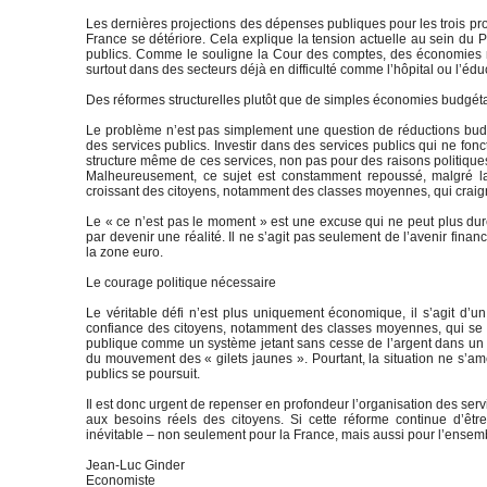
Les dernières projections des dépenses publiques pour les trois pr
France se détériore. Cela explique la tension actuelle au sein du P
publics. Comme le souligne la Cour des comptes, des économies mas
surtout dans des secteurs déjà en difficulté comme l’hôpital ou l’édu
Des réformes structurelles plutôt que de simples économies budgét
Le problème n’est pas simplement une question de réductions budg
des services publics. Investir dans des services publics qui ne fonct
structure même de ces services, non pas pour des raisons politiques
Malheureusement, ce sujet est constamment repoussé, malgré la 
croissant des citoyens, notamment des classes moyennes, qui craig
Le « ce n’est pas le moment » est une excuse qui ne peut plus durer
par devenir une réalité. Il ne s’agit pas seulement de l’avenir finan
la zone euro.
Le courage politique nécessaire
Le véritable défi n’est plus uniquement économique, il s’agit d’un 
confiance des citoyens, notamment des classes moyennes, qui se se
publique comme un système jetant sans cesse de l’argent dans un 
du mouvement des « gilets jaunes ». Pourtant, la situation ne s’amé
publics se poursuit.
Il est donc urgent de repenser en profondeur l’organisation des servi
aux besoins réels des citoyens. Si cette réforme continue d’être 
inévitable – non seulement pour la France, mais aussi pour l’ensem
Jean-Luc Ginder
Economiste