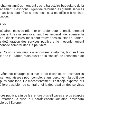
ochaines années montrent que la trajectoire budgétaire de la
arlement. Il est donc urgent de réformer les grands services
sives sont nécessaires, mais cela est difficile à réaliser,
cation.
aires
étaires, mais de réformer en profondeur le fonctionnement
ionnent pas ne servira à rien. Il est impératif de repenser la
 ou électoralistes, mais pour trouver des solutions durables.
détérioration des services publics et le mécontentement
nent de sombrer dans la pauvreté.
. Si nous continuons à repousser la réforme, la crise finira
cier de la France, mais aussi de la stabilité de l’ensemble de
véritable courage politique. Il est essentiel de restaurer la
ntent laissées pour compte, et qui perçoivent la politique
puits sans fond. Ce mécontentement s’est déjà exprimé lors
liore pas, bien au contraire, et la dégradation des services
ces publics, afin de les rendre plus efficaces et plus adaptés
retardée, la crise, qui paraît encore lointaine, deviendra
ble de l’Europe.