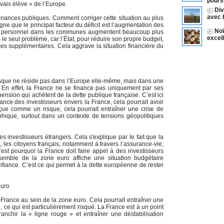
pours
vais élève » de l’Europe.
Div
avec 
 finances publiques. Comment corriger cette situation au plus
gne que le principal facteur du déficit est l’augmentation des
Noi
s de personnel dans les communes augmentent beaucoup plus
excel
 le seul problème, car l’État, pour réduire son propre budget,
rces supplémentaires. Cela aggrave la situation financière du
isque ne réside pas dans l’Europe elle-même, mais dans une
. En effet, la France ne se finance pas uniquement par ses
nsion qui achètent de la dette publique française. C’est ici
nce des investisseurs envers la France, cela pourrait avoir
rçue comme un risque, cela pourrait entraîner une crise de
phique, surtout dans un contexte de tensions géopolitiques
s investisseurs étrangers. Cela s'explique par le fait que la
 les citoyens français, notamment à travers l’assurance-vie,
’est pourquoi la France doit faire appel à des investisseurs
nsemble de la zone euro affiche une situation budgétaire
confiance. C’est ce qui permet à la dette européenne de rester
euro
France au sein de la zone euro. Cela pourrait entraîner une
e, ce qui est particulièrement risqué. La France est à un point
 franchir la « ligne rouge » et entraîner une déstabilisation