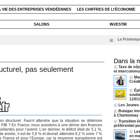
A VIE DES ENTREPRISES VENDÉENNES
LES CHIFFRES DE L\'ÉCONOMIE
SALONS
INVESTIR
Le Printemps du li
Dans la 
Taxe de séj
ucturel, pas seulement
et intercommun
Ma
Crédi
Épi
souti
12/01
Les Jeunes A
Butagaz inst
à Chantonnay
structurel. Faut-il attendre que la situation se détériore
Transition é
 du PIB ? En France, nous assistons à une dérive des finances
préférentiel p
tantes pour l’avenir. L’an dernier, le déficit était de 5,1 %,
Les
te année, il est de 5,6 % et devrait atteindre 6,2 % voire 7 %
en mer
a France et pour l’Europe, car la moyenne européenne est