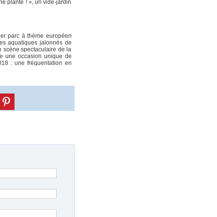
 plante ! », un vide-jardin
e 1er parc à thème européen
ces aquatiques jalonnés de
n scène spectaculaire de la
fre une occasion unique de
018 : une fréquentation en