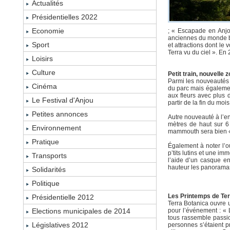
Actualités
Présidentielles 2022
Economie
; « Escapade en Anjou
anciennes du monde bie
Sport
et attractions dont le
Terra vu du ciel ». E
Loisirs
Culture
Petit train, nouvelle
Parmi les nouveautés 
Cinéma
du parc mais égalemen
aux fleurs avec plus 
Le Festival d'Anjou
partir de la fin du moi
Petites annonces
Autre nouveauté à l’en
mètres de haut sur 6
Environnement
mammouth sera bien « v
Pratique
Également à noter l’
p’tits lutins et une i
Transports
l’aide d’un casque en
hauteur les panoramas
Solidarités
Politique
Les Printemps de Ter
Présidentielle 2012
Terra Botanica ouvre 
Elections municipales de 2014
pour l’événement : « L
tous rassemble passio
Législatives 2012
personnes s’étaient p