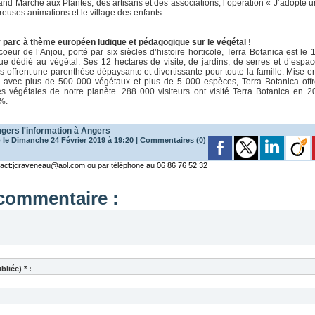
d Marché aux Plantes, des artisans et des associations, l’opération « J’adopte une
euses animations et le village des enfants.
r parc à thème européen ludique et pédagogique sur le végétal !
oeur de l’Anjou, porté par six siècles d’histoire horticole, Terra Botanica est l
e dédié au végétal. Ses 12 hectares de visite, de jardins, de serres et d’espa
 offrent une parenthèse dépaysante et divertissante pour toute la famille. Mise e
ts avec plus de 500 000 végétaux et plus de 5 000 espèces, Terra Botanica of
es végétales de notre planète. 288 000 visiteurs ont visité Terra Botanica en 2
%.
ngers
l'information à Angers
 le Dimanche 24 Février 2019 à 19:20
|
Commentaires (0)
ntact:jcraveneau@aol.com ou par téléphone au 06 86 76 52 32
commentaire :
liée) * :