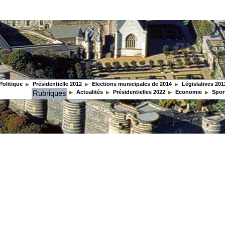
Politique
Présidentielle 2012
Elections municipales de 2014
Législatives 201
Rubriques
Actualités
Présidentielles 2022
Economie
Spor