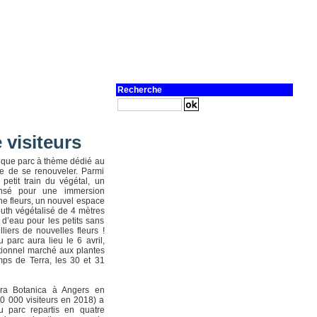
Recherche
 visiteurs
ique parc à thème dédié au
e de se renouveler. Parmi
petit train du végétal, un
ensé pour une immersion
une fleurs, un nouvel espace
uth végétalisé de 4 mètres
d’eau pour les petits sans
liers de nouvelles fleurs !
u parc aura lieu le 6 avril,
tionnel marché aux plantes
mps de Terra, les 30 et 31
rra Botanica à Angers en
90 000 visiteurs en 2018) a
 parc repartis en quatre