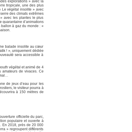
ndes explorations » avec la
erre tropicale, une des plus
 Le végétal insolite » avec
a serre des climats extrêmes
» avec les plantes le plus
ne quarantaine d’animations
s ballon à gaz du monde : «
saison.
une balade insolite au cœur
atik ! », uniquement dédiée
ouveauté sera accessible à
mmouth végétal et animé de 4
s amateurs de vivaces. Ce
nimal…
one de jeux d’eau pour les
stiers, le visiteur pourra à
 découvrira à 150 mètres de
verture officielle du parc,
tion populaire et ouverte à
le. En 2018, près de 20 000
rra » regroupent différents