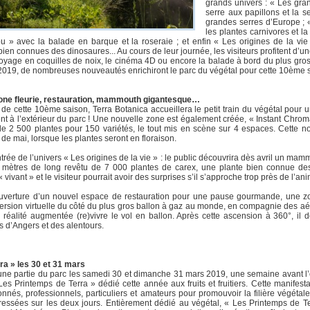
grands univers : « Les gra
serre aux papillons et la s
grandes serres d’Europe ; «
les plantes carnivores et l
 » avec la balade en barque et la roseraie ; et enfin « Les origines de la vie 
n connues des dinosaures... Au cours de leur journée, les visiteurs profitent d’u
 voyage en coquilles de noix, le cinéma 4D ou encore la balade à bord du plus gro
n 2019, de nombreuses nouveautés enrichiront le parc du végétal pour cette 10ème 
 zone fleurie, restauration, mammouth gigantesque…
de cette 10ème saison, Terra Botanica accueillera le petit train du végétal pour 
t à l’extérieur du parc ! Une nouvelle zone est également créée, « Instant Chrom
de 2 500 plantes pour 150 variétés, le tout mis en scène sur 4 espaces. Cette n
s de mai, lorsque les plantes seront en floraison.
trée de l’univers « Les origines de la vie » : le public découvrira dès avril un ma
 mètres de long revêtu de 7 000 plantes de carex, une plante bien connue de
ivant » et le visiteur pourrait avoir des surprises s’il s’approche trop près de l’a
ouverture d’un nouvel espace de restauration pour une pause gourmande, une z
mmersion virtuelle du côté du plus gros ballon à gaz au monde, en compagnie des aéro
 réalité augmentée (re)vivre le vol en ballon. Après cette ascension à 360°, il
 d’Angers et des alentours.
ra » les 30 et 31 mars
une partie du parc les samedi 30 et dimanche 31 mars 2019, une semaine avant l’ou
es Printemps de Terra » dédié cette année aux fruits et fruitiers. Cette manifesta
nnés, professionnels, particuliers et amateurs pour promouvoir la filière végéta
ressées sur les deux jours. Entièrement dédié au végétal, « Les Printemps de Te