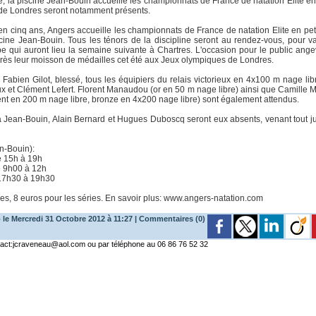
 la piscine Jean-Bouin accueille les championnats de France de natation Elite en 
de Londres seront notamment présents.
 en cinq ans, Angers accueille les championnats de France de natation Elite en pet
ine Jean-Bouin. Tous les ténors de la discipline seront au rendez-vous, pour val
 qui auront lieu la semaine suivante à Chartres. L'occasion pour le public angev
près leur moisson de médailles cet été aux Jeux olympiques de Londres.
e Fabien Gilot, blessé, tous les équipiers du relais victorieux en 4x100 m nage li
 et Clément Lefert. Florent Manaudou (or en 50 m nage libre) ainsi que Camille M
ent en 200 m nage libre, bronze en 4x200 nage libre) sont également attendus.
à Jean-Bouin, Alain Bernard et Hugues Duboscq seront eux absents, venant tout jus
an-Bouin):
e 15h à 19h
 9h00 à 12h
17h30 à 19h30
les, 8 euros pour les séries. En savoir plus: www.angers-natation.com
 le Mercredi 31 Octobre 2012 à 11:27
|
Commentaires (0)
ntact:jcraveneau@aol.com ou par téléphone au 06 86 76 52 32