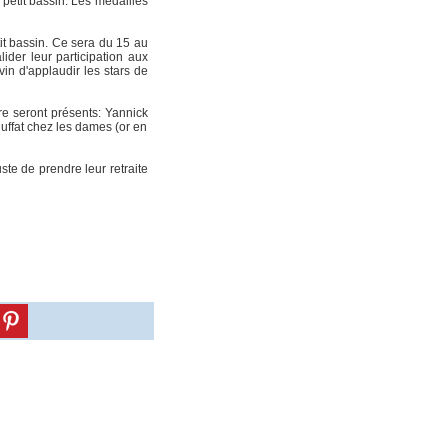
petit bassin. Les médaillés
it bassin. Ce sera du 15 au
ider leur participation aux
in d'applaudir les stars de
bre seront présents: Yannick
uffat chez les dames (or en
te de prendre leur retraite