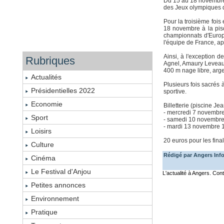
Du 15 au 18 novembre,
des Jeux olympiques 
Pour la troisième fois
18 novembre à la pisc
championnats d'Europe
l'équipe de France, a
Ainsi, à l'exception d
Rubriques
Agnel, Amaury Leveaux
400 m nage libre, arg
Actualités
Plusieurs fois sacrés 
Présidentielles 2022
sportive.
Economie
Billetterie (piscine Je
- mercredi 7 novembr
Sport
- samedi 10 novembre
- mardi 13 novembre 
Loisirs
20 euros pour les fina
Culture
Rédigé par Angers Info
Cinéma
Le Festival d'Anjou
L'actualité à Angers. Co
Petites annonces
Environnement
Pratique