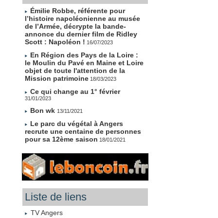
Émilie Robbe, référente pour
l’histoire napoléonienne au musée
de l’Armée, décrypte la bande-
annonce du dernier film de Ridley
Scott : Napoléon !
16/07/2023
En Région des Pays de la Loire :
le Moulin du Pavé en Maine et Loire
objet de toute l'attention de la
Mission patrimoine
18/03/2023
Ce qui change au 1° février
31/01/2023
Bon wk
13/11/2021
Le parc du végétal à Angers
recrute une centaine de personnes
pour sa 12ème saison
18/01/2021
Liste de liens
TV Angers