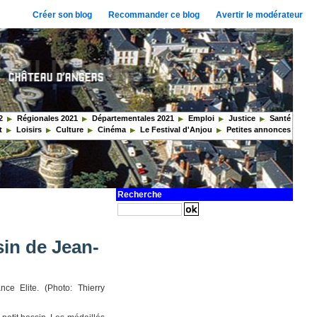
Créer son blog
Recommander ce blog
Avertir le modérateur
2
Régionales 2021
Départementales 2021
Emploi
Justice
Santé
t
Loisirs
Culture
Cinéma
Le Festival d'Anjou
Petites annonces
Recherche
sin de Jean-
ce Elite. (Photo: Thierry