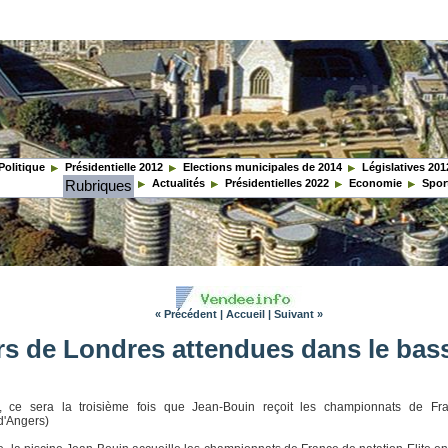
Politique
Présidentielle 2012
Elections municipales de 2014
Législatives 201
Rubriques
Actualités
Présidentielles 2022
Economie
Spor
« Précédent
|
Accueil
|
Suivant »
rs de Londres attendues dans le bas
 ce sera la troisième fois que Jean-Bouin reçoit les championnats de Fran
d'Angers)