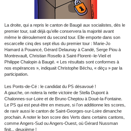
La droite, qui a repris le canton de Baugé aux socialistes, dès le
premier tour, sait déjà qu’elle conservera la majorité avant
même le déroulement du second tour. Elle emporte dans son
escarcelle cinq des sept élus du premier tour : Marie-Jo
Hamard à Pouancé, Gérard Delaunay à Candé, Serge Piou à
Montrevault, Christian Rosello à Saint-Florent--le-Vieil et
Philippe Chalopin à Baugé. « Les résultats sont conformes à
nos espérances », indiquait Christophe Béchu, « dèçu » par la
participation.
Les Ponts-de-Cé : le candidat du PS désavoué !
A gauche, on notera la nette victoire de Stella Dupont à
Chalonnes-sur-Loire et de Bruno Cheptou à Doué-la-Fontaine.
Le PS qui est peut-être en mesure, si l'on additionne les scores,
de ravir aussi le canton de Saint-Georges-sur-Loire dimanche
prochain. A noter le bon score des Verts dans certains cantons,
comme Angers-Sud ou Angers-Ouest, où Gérard Nussman
finit... deuxième !