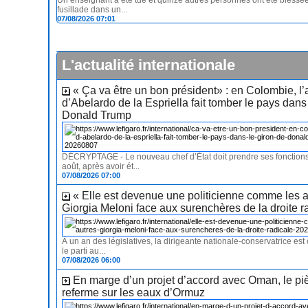
Un enseignant a été tué et quinze autres personnes ont été blessée
fusillade dans un...
07/08/2026 07:01
L'actualité internationale
« Ça va être un bon président» : en Colombie, l’
d’Abelardo de la Espriella fait tomber le pays dans
Donald Trump
DÉCRYPTAGE - Le nouveau chef d’État doit prendre ses fonctions
août, après avoir ét...
07/08/2026 07:00
« Elle est devenue une politicienne comme les a
Giorgia Meloni face aux surenchères de la droite r
À un an des législatives, la dirigeante nationale-conservatrice es
le parti au...
07/08/2026 06:00
En marge d’un projet d’accord avec Oman, le pi
referme sur les eaux d’Ormuz