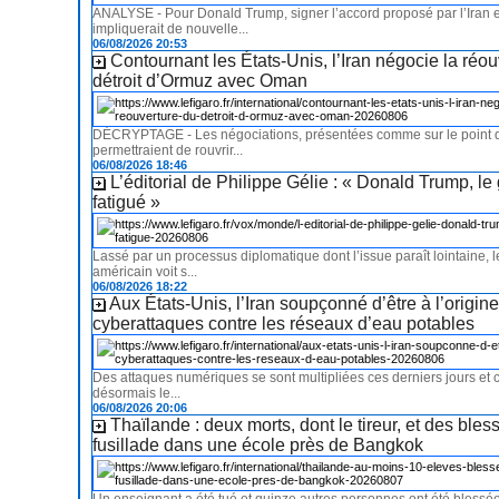
ANALYSE - Pour Donald Trump, signer l’accord proposé par l’Iran
impliquerait de nouvelle...
06/08/2026 20:53
Contournant les États-Unis, l’Iran négocie la réo
détroit d’Ormuz avec Oman
DÉCRYPTAGE - Les négociations, présentées comme sur le point d’
permettraient de rouvrir...
06/08/2026 18:46
L’éditorial de Philippe Gélie : « Donald Trump, le 
fatigué »
Lassé par un processus diplomatique dont l’issue paraît lointaine, l
américain voit s...
06/08/2026 18:22
Aux États-Unis, l’Iran soupçonné d’être à l’origin
cyberattaques contre les réseaux d’eau potables
Des attaques numériques se sont multipliées ces derniers jours et 
désormais le...
06/08/2026 20:06
Thaïlande : deux morts, dont le tireur, et des bles
fusillade dans une école près de Bangkok