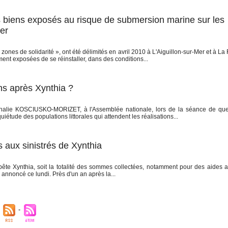
des biens exposés au risque de submersion marine sur les
er
ones de solidarité », ont été délimités en avril 2010 à L'Aiguillon-sur-Mer et à La 
nt exposées de se réinstaller, dans des conditions...
ns après Xynthia ?
thalie KOSCIUSKO-MORIZET, à l'Assemblée nationale, lors de la séance de que
tude des populations littorales qui attendent les réalisations...
s aux sinistrés de Xynthia
pête Xynthia, soit la totalité des sommes collectées, notamment pour des aides a
 annoncé ce lundi. Près d'un an après la...