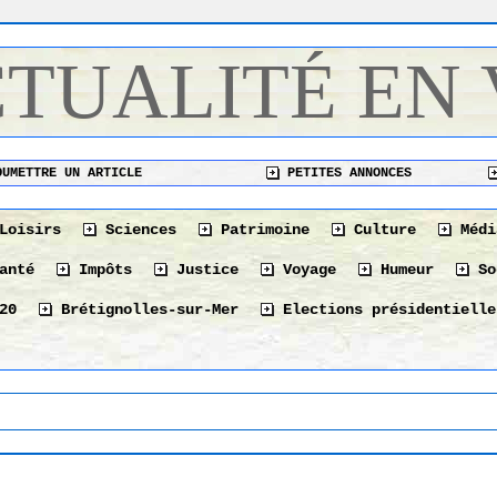
CTUALITÉ EN
UMETTRE UN ARTICLE
PETITES ANNONCES
Loisirs
Sciences
Patrimoine
Culture
Médi
anté
Impôts
Justice
Voyage
Humeur
So
20
Brétignolles-sur-Mer
Elections présidentielle