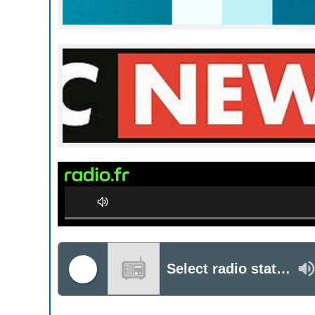
0%
Complete
Select radio station