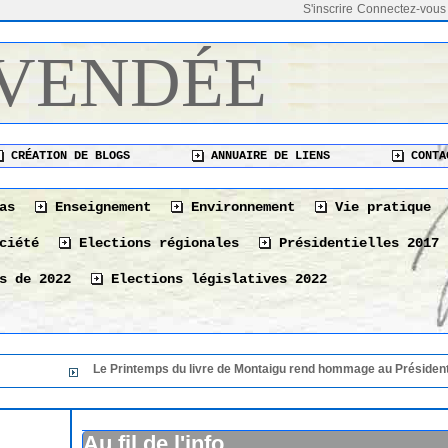
S'inscrire
Connectez-vous
 VENDÉE
CRÉATION DE BLOGS
ANNUAIRE DE LIENS
CONTA
as
Enseignement
Environnement
Vie pratique
ciété
Elections régionales
Présidentielles 2017
s de 2022
Elections législatives 2022
Le Printemps du livre de Montaigu rend hommage au Président de sa 36 éme é
Le Printemps du livre de Montaigu rend hommage au
36 éme édition
06/08/2026
Au fil de l'info
Le 10 août à La Tranche-sur-Mer « Les bonnes vivan