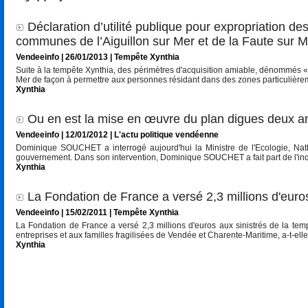
Déclaration d’utilité publique pour expropriation 
communes de l’Aiguillon sur Mer et de la Faute sur M
Vendeeinfo
| 26/01/2013
|
Tempête Xynthia
Suite à la tempête Xynthia, des périmètres d'acquisition amiable, dénommés « z
Mer de façon à permettre aux personnes résidant dans des zones particulièreme
Xynthia
Ou en est la mise en œuvre du plan digues deux a
Vendeeinfo
| 12/01/2012
|
L'actu politique vendéenne
Dominique SOUCHET a interrogé aujourd'hui la Ministre de l'Ecologie, Na
gouvernement. Dans son intervention, Dominique SOUCHET a fait part de l'inquié
Xynthia
La Fondation de France a versé 2,3 millions d'euro
Vendeeinfo | 15/02/2011
|
Tempête Xynthia
La Fondation de France a versé 2,3 millions d'euros aux sinistrés de la tem
entreprises et aux familles fragilisées de Vendée et Charente-Maritime, a-t-elle
Xynthia