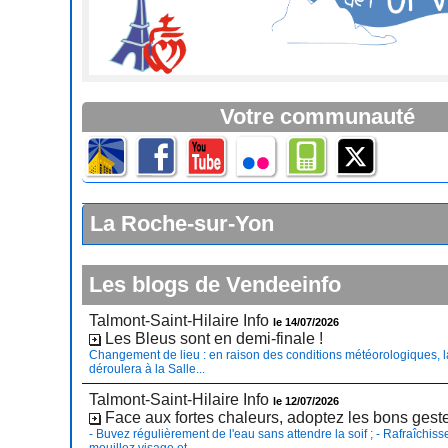
Votre communauté
La Roche-sur-Yon
Les blogs de Vendeeinfo
Talmont-Saint-Hilaire Info
le 14/07/2026
Les Bleus sont en demi-finale !
Changement de lieu : en raison des conditions météorologiques, l
déroulera à la Salle...
Talmont-Saint-Hilaire Info
le 12/07/2026
Face aux fortes chaleurs, adoptez les bons gest
- Buvez régulièrement de l'eau sans attendre la soif ; - Rafraîchiss
mouillez visage et...