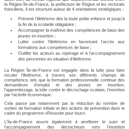
la Région Île-de-France, la préfecture de Région et les rectorats
franciliens, il est structuré autour de 4 orientations stratégiques
:
Prévenir l'illettrisme dès la toute petite enfance et jusqu'à
la fin de la scolarité obligatoire
;
Accompagner la maîtrise des compétences de base des
jeunes en insertion
;
Lutter contre l'illettrisme en favorisant l'accès aux
formations aux compétences de base
;
Outiller les acteurs au repérage et à l'accompagnement
des personnes en situation d'
illettrisme
.
La Région Île-de-France
est engagée dans la lutte pour faire
reculer l'illettrisme, à travers
s
es
différents champs de
compétence, tels que la formation professionnelle continue des
demandeurs d'emploi et des jeunes en insertion,
l'apprentissage, la lutte contre le décrochage scolaire, l'inse
rtion
par l'activité économique.
Cela passe par
notamment
par la réduction du nombre de
sorties de formation initiale et des actions de prévention dans le
cadre du programme
«Réussite pour tous
».
L'
-de-France œuvre également à améliorer le suivi et
Île
l'accompagnement des décrocheurs vers l'insertion