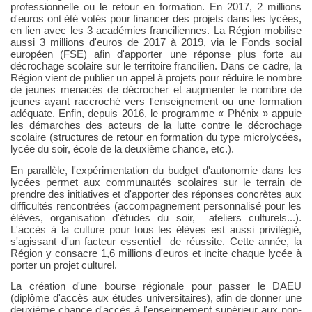
professionnelle ou le retour en formation. En 2017, 2 millions
d'euros ont été votés pour financer des projets dans les lycées,
en lien avec les 3 académies franciliennes. La Région mobilise
aussi 3 millions d'euros de 2017 à 2019, via le Fonds social
européen (FSE) afin d'apporter une réponse plus forte au
décrochage scolaire sur le territoire francilien. Dans ce cadre, la
Région vient de publier un appel à projets pour réduire le nombre
de jeunes menacés de décrocher et augmenter le nombre de
jeunes ayant raccroché vers l'enseignement ou une formation
adéquate. Enfin, depuis 2016, le programme «
Phénix
» appuie
les démarches des acteurs de la lutte contre le décrochage
scolaire (structures de retour en formation du type microlycées,
lycée du soir, école de la deuxième chance, etc.).
En parallèle, l'expérimentation du budget d'autonomie dans les
lycées permet aux communautés scolaires sur le terrain de
prendre des initiatives et d'apporter des réponses concrètes aux
difficultés rencontrées (accompagnement personnalisé pour les
élèves, organisation d'études du soir, ateliers culturels...).
L'accès à la culture pour tous les élèves est aussi privilégié,
s'agissant d'un facteur essentiel de réussite. Cette année, la
Région y consacre 1,6 millions d'euros et incite chaque lycée à
porter un projet culturel.
La création d'une bourse régionale pour passer le DAEU
(diplôme d'accès aux études universitaires), afin de donner une
deuxième chance d'accès à l'enseignement supérieur aux non-