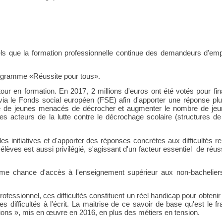
ls que la formation professionnelle continue des demandeurs d'emp
programme
«Réussite pour tous
».
our en formation. En 2017, 2 millions d'euros ont été votés pour fi
via le Fonds social européen (FSE) afin d'apporter une réponse plu
ombre de jeunes menacés de décrocher et augmenter le nombre de je
s acteurs de la lutte contre le décrochage scolaire (structures de
s initiatives et d'apporter des réponses concrètes aux difficultés r
élèves est aussi privilégié, s'agissant d'un facteur essentiel de réus
me chance d'accès à l'enseignement supérieur aux non-bacheliers,
rofessionnel, ces difficultés constituent un réel handicap pour obteni
fficultés à l'écrit. La maitrise de ce savoir de base qu'est le fr
ions
»
, mis en œuvre en 2016,
en plus des métiers en tension.