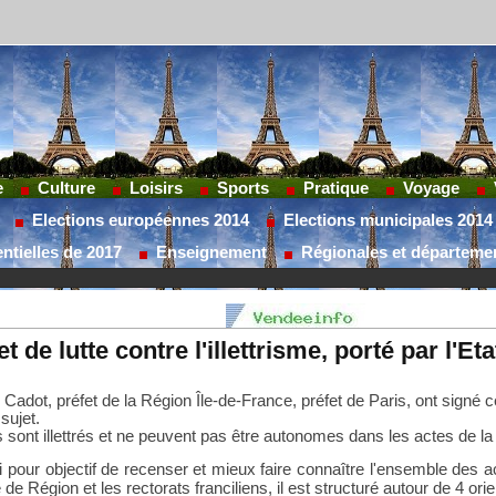
e
Culture
Loisirs
Sports
Pratique
Voyage
Elections européennes 2014
Elections municipales 2014
ntielles de 2017
Enseignement
Régionales et départeme
de lutte contre l'illettrisme, porté par l'Eta
l Cadot,
préfet de la Région
Île-de-France, préfet de Paris, ont signé c
sujet.
s sont
illettrés et ne peuvent pas être autonomes dans les actes de la 
si
pour objectif de recenser et mieux faire connaître l'ensemble des
e Région et les rectorats franciliens, il est structuré autour de 4 ori