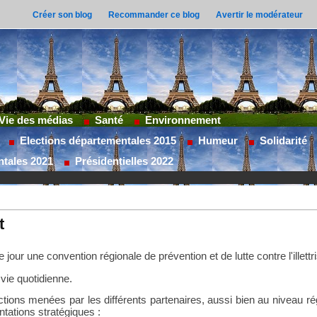
Créer son blog
Recommander ce blog
Avertir le modérateur
Vie des médias
Santé
Environnement
Elections départementales 2015
Humeur
Solidarité
ntales 2021
Présidentielles 2022
t
e jour une convention régionale de prévention et de lutte contre l'illett
vie quotidienne.
 actions menées par les
différents partenaires
, aussi bien au niveau ré
entations stratégiques
: