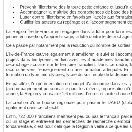
Prévenir l'illettrisme dès la toute petite enfance et jusqu'à la
Accompagner la maîtrise des compétences de base des je
Lutter contre l'illettrisme en favorisant l'accès aux form
Outiller les acteurs au repérage et à l'accompagnement de
La Région Île-de-France
est engagée dans la lutte pour faire recu
jeunes en insertion, l'apprentissage, la lutte contre le décrochage s
Cela passe par
notamment
par la réduction du nombre de sorties 
L'
-de-France œuvre également à améliorer le suivi et l'accompa
Île
projets dans les lycées, en lien avec les 3 académies francilie
décrochage scolaire sur le territoire francilien. Dans ce cadr
raccroché vers l'enseignement ou une formation adéquate. Enf
formation du type microlycées, lycée du soir, école de la deuxièm
En parallèle, l'expérimentation du budget d'autonomie dans les l
(accompagnement personnalisé pour les élèves, organisation d'étude
année, la Région y consacre 1,6 millions d'euros et incite chaque ly
La création d'une bourse régionale pour passer le DAEU (diplô
également dans cet objectif.
Enfin
, 722
000 Franciliens maîtrisent peu ou pas le français parce 
ou un stage et entravent les démarches de recherche d'emploi e
fondamentale, c'est pour cela
que la Région a veillé
à ce que les s