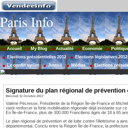
Paris Info
Rubriques :
Accueil
My Blog
Actualité
Economie
Politiqu
Elections présidentielles 2012
Elections législatives 2012
Le conflit syrien
Justice
Médias
Elections préside
Signature du plan régional de prévention et 
Mercredi 11 Octobre 2017
V
alérie Pécresse, Présidente de la Région Île-de-France et Miche
vient renforcer la forte mobilisation régionale
déjà existante sur ce 
En Île-de-France,
plus de 300
000 Franciliens âgés de 18 à 65 an
Le plan régional de prévention et de lutte contre l'illettrisme a
ain
départemental. Conclu entre la Région Île-de-France, la préfecture d