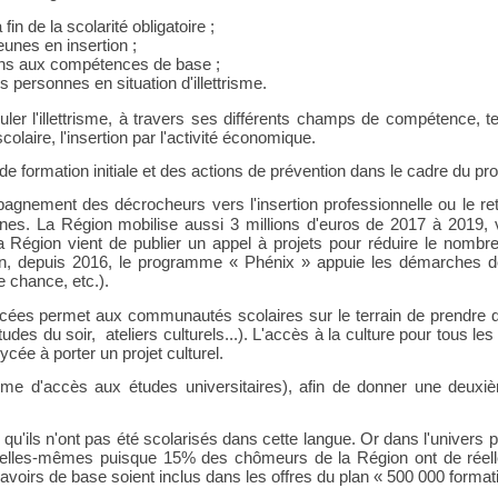
 fin de la scolarité obligatoire
;
unes en insertion
;
ations aux compétences de base
;
s personnes en situation d'
illettrisme
.
ler l'illettrisme, à travers
s
es
différents champs de compétence, te
colaire, l'inse
rtion par l'activité économique.
de formation initiale et des actions de prévention dans le cadre du 
gnement des décrocheurs vers l'insertion professionnelle ou le ret
nnes. La Région mobilise aussi 3 millions d'euros de 2017 à 2019, 
e, la Région vient de publier un appel à projets pour réduire le n
in, depuis 2016, le programme «
Phénix
» appuie les démarches de
e chance, etc.).
ycées permet aux communautés scolaires sur le terrain de prendre de
s du soir, ateliers culturels...). L'accès à la culture pour tous les 
cée à porter un projet culturel.
me d'accès aux études universitaires), afin de donner une deuxiè
qu'ils n'ont pas été scolarisés dans cette langue. Or dans l'univers p
lles-mêmes puisque 15% des chômeurs de la Région ont de réelles di
avoirs de base soient inclus dans les offres du plan
«
500
000
format