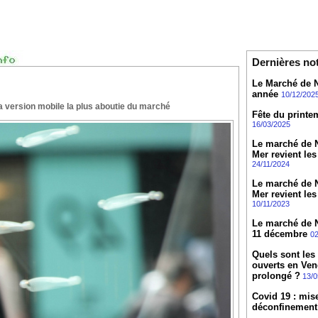
Dernières no
Le Marché de N
année
10/12/202
 version mobile la plus aboutie du marché
Fête du printe
16/03/2025
Le marché de N
Mer revient les
24/11/2024
Le marché de N
Mer revient les
10/11/2023
Le marché de No
11 décembre
02
Quels sont les
ouverts en Ven
prolongé ?
13/0
Covid 19 : mis
déconfinement