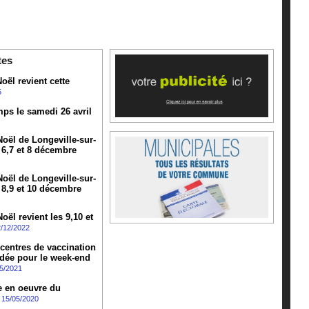
tes
oël revient cette
5
mps le samedi 26 avril
oël de Longeville-sur-
 6,7 et 8 décembre
oël de Longeville-sur-
 8,9 et 10 décembre
ël revient les 9,10 et
/12/2022
 centres de vaccination
dée pour le week-end
5/2021
e en oeuvre du
15/05/2020