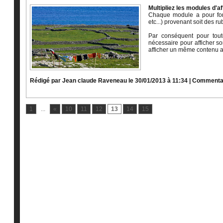
Multipliez les modules d'af
Chaque module a pour fonct
etc...) provenant soit des r
Par conséquent pour tou
nécessaire pour afficher s
afficher un même contenu av
Rédigé par Jean claude Raveneau le 30/01/2013 à 11:34
|
Commentai
1
...
«
10
11
12
13
14
15