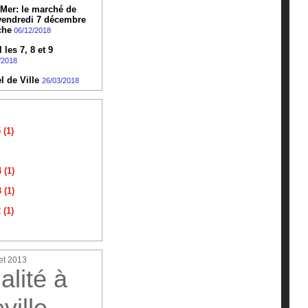
-Mer: le marché de
 vendredi 7 décembre
che
06/12/2018
les 7, 8 et 9
/2018
l de Ville
26/03/2018
(1)
 (1)
 (1)
(1)
et 2013
alité à
ville-