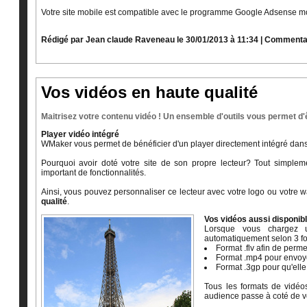
Votre site mobile est compatible avec le programme Google Adsense mo
Rédigé par Jean claude Raveneau le 30/01/2013 à 11:34
|
Commentai
Vos vidéos en haute qualité
Maitrisez votre contenu vidéo ! Un ensemble d'outils vous permet d'
Player vidéo intégré
WMaker vous permet de bénéficier d'un player directement intégré dans 
Pourquoi avoir doté votre site de son propre lecteur? Tout simple
important de fonctionnalités.
Ainsi, vous pouvez personnaliser ce lecteur avec votre logo ou votre 
qualité
.
Vos vidéos aussi disponib
Lorsque vous chargez u
automatiquement selon 3 fo
Format .flv afin de perme
Format .mp4 pour envoyer
Format .3gp pour qu'elle
Tous les formats de vidéo
audience passe à coté de vo