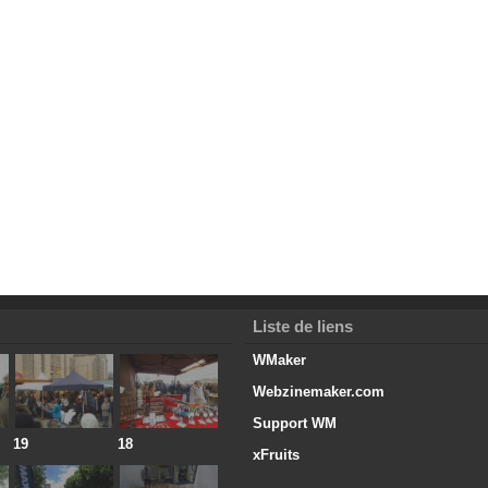
Liste de liens
WMaker
Webzinemaker.com
Support WM
19
18
xFruits