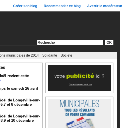
Créer son blog
Recommander ce blog
Avertir le modérateur
ions municipales de 2014
Solidarité
Société
tes
oël revient cette
5
mps le samedi 26 avril
oël de Longeville-sur-
 6,7 et 8 décembre
oël de Longeville-sur-
 8,9 et 10 décembre