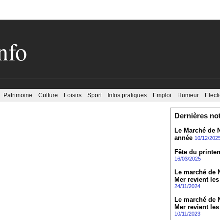
nfo
Patrimoine
Culture
Loisirs
Sport
Infos pratiques
Emploi
Humeur
Elect
Dernières no
Le Marché de N
année
10/12/202
Fête du printe
16/03/2025
Le marché de N
Mer revient les
24/11/2024
Le marché de N
Mer revient les
10/11/2023