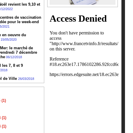
ël revient les 9,10 et
/12/2022
 centres de vaccination
dée pour le week-end
5/2021
e en oeuvre du
15/05/2020
-Mer: le marché de
 vendredi 7 décembre
che
06/12/2018
les 7, 8 et 9
/2018
l de Ville
26/03/2018
(1)
 (1)
 (1)