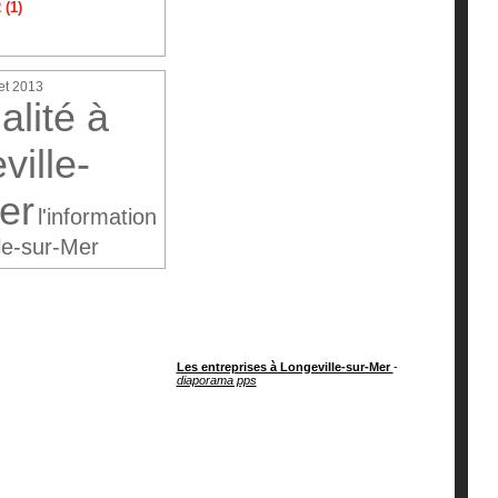
(1)
et 2013
alité à
ville-
er
l'information
le-sur-Mer
Les entreprises à Longeville-sur-Mer
-
diaporama pps