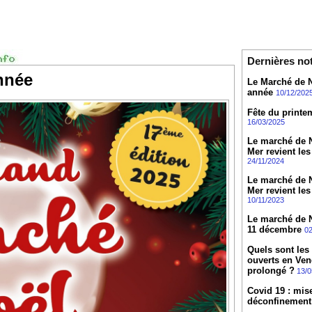
Dernières no
nnée
Le Marché de N
année
10/12/202
Fête du printe
16/03/2025
Le marché de N
Mer revient les
24/11/2024
Le marché de N
Mer revient les
10/11/2023
Le marché de No
11 décembre
02
Quels sont les
ouverts en Ven
prolongé ?
13/0
Covid 19 : mis
déconfinement