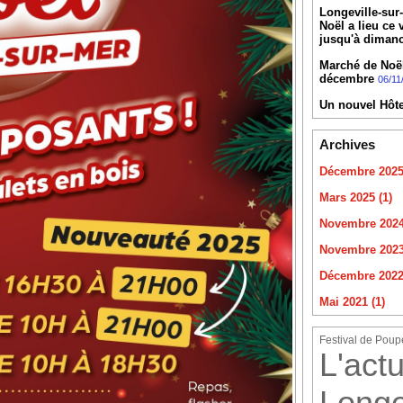
Longeville-sur
Noël a lieu ce
jusqu'à diman
Marché de Noël 
décembre
06/11
Un nouvel Hôte
Archives
Décembre 2025 
Mars 2025 (1)
Novembre 2024
Novembre 2023
Décembre 2022 
Mai 2021 (1)
Festival de Poup
L'actu
Longe