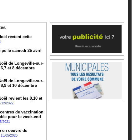
tes
oël revient cette
5
mps le samedi 26 avril
oël de Longeville-sur-
 6,7 et 8 décembre
oël de Longeville-sur-
 8,9 et 10 décembre
ël revient les 9,10 et
/12/2022
 centres de vaccination
dée pour le week-end
5/2021
e en oeuvre du
15/05/2020