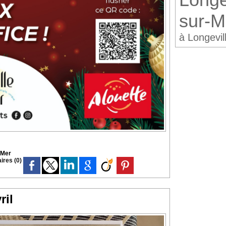
sur-M
à Longevil
-Mer
res (0)
ril