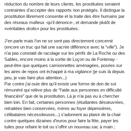
réduction du nombre de leurs clients, les prostituées seraient
contraintes d'accepter des rapports non protégés. Il distingue la
prostitution librement consentie et la traite des être humains par
des réseaux mafieux -qu'il dénonce-, et demande plutôt de
«véritables droits» pour les prostituées.
J’en parle mais l’on ne se sent pas directement concerné
(encore un truc qui fait une sacrée différence avec la “ville”). Je
n’ai pas constaté de racolage sur les périfs de La Roche ou des
Sables, encore moins à la sortie de Luçon ou de Fontenay -
peut-être que quelques camionnettes aménagées, posées sur
les aires de repos ont échappé à ma vigilance (je suis là depuis
peu, je vais faire plus attention...)
Par contre j’ai ouïe dire qu’il existe une forme de don de soi
rémunéré qui relève plus de “l’aide aux personnes en difficulté
financière” que de la prostitution. Là je n’ai pas eu à chercher
bien loin. En fait, certaines personnes (étudiantes désœuvrées,
retraitées bien conservées, mères au foyer dépensières,
célibataires nécessiteuses...) s’adonnent au plaisir de la chair
contre quelques dizaines d’euros pour faire la fête, payer les
tuiles pour refaire le toit ou s’offrir un nouveau sac à main ;