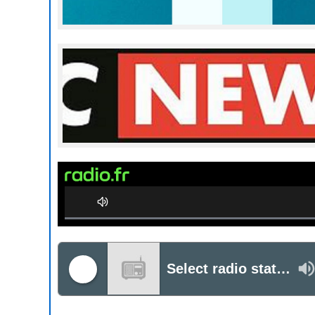
0%
Complete
Select radio station