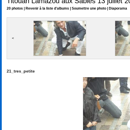
Titouan Lamazou aux Sables 13 juillet 
20 photos
|
Revenir à la liste d'albums
|
Soumettre une photo
|
Diaporama
<
21_tres_petite