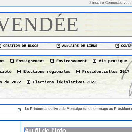
S'inscrire
Connectez-vous
 VENDÉE
CRÉATION DE BLOGS
ANNUAIRE DE LIENS
CONTA
as
Enseignement
Environnement
Vie pratique
ciété
Elections régionales
Présidentielles 2017
s de 2022
Elections législatives 2022
e Printemps du livre de Montaigu rend hommage au Président de sa 36 éme édi
Le Printemps du livre de Montaigu rend hommage au
36 éme édition
06/08/2026
Au fil de l'info
Le 10 août à La Tranche-sur-Mer « Les bonnes vivan