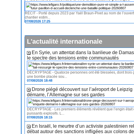
RÉCIT - Porté depuis 2023 par Yaël Braun-Pivet au nom de l’ouvertu
chantier estim...
07/08/2026 17:25
L'actualité internationale
En Syrie, un attentat dans la banlieue de Damas 
le spectre des tensions entre communautés
DÉCRYPTAGE - Quatorze personnes ont été blessées, dont trois 
une bombe placée sou...
07/08/2026 18:48
Drone piégé découvert sur l’aéroport de Leipzig 
démarre, l’Allemagne sur ses gardes
DÉCRYPTAGE - Les premiers éléments révèlent que l’engin était
puissants explosifs. L...
07/08/2026 18:15
En Israël, le meurtre d’un activiste palestinien re
débat autour des sanctions infligées aux colons d