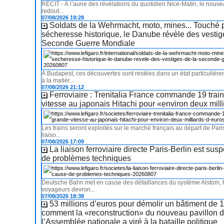
RÉCIT - À l’aune des révélations du quotidien Nice-Matin, le nouvea
redout...
07/08/2026 19:28
Soldats de la Wehrmacht, moto, mines... Touché 
sécheresse historique, le Danube révèle des vestig
Seconde Guerre Mondiale
À Budapest, ces découvertes sont restées dans un état particulière
à la matièr...
07/08/2026 21:12
Ferroviaire : Trenitalia France commande 19 trai
vitesse au japonais Hitachi pour «environ deux mill
Les trains seront exploités sur le marché français au départ de Paris
liaiso...
07/08/2026 17:09
La liaison ferroviaire directe Paris-Berlin est su
de problèmes techniques
Deutsche Bahn met en cause des défaillances du système Alstom, t
voyageurs devron...
07/08/2026 18:38
53 millions d’euros pour démolir un bâtiment de 1
comment la «reconstruction» du nouveau pavillon d
l’Assemblée nationale a viré à la bataille politique