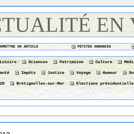
CTUALITÉ EN
UMETTRE UN ARTICLE
PETITES ANNONCES
Loisirs
Sciences
Patrimoine
Culture
Médi
anté
Impôts
Justice
Voyage
Humeur
So
20
Brétignolles-sur-Mer
Elections présidentielle
L