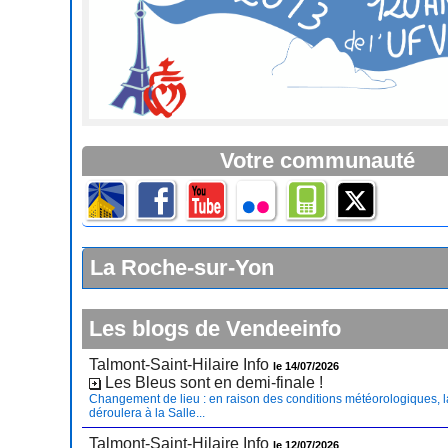
Votre communauté
La Roche-sur-Yon
Les blogs de Vendeeinfo
Talmont-Saint-Hilaire Info
le 14/07/2026
Les Bleus sont en demi-finale !
Changement de lieu : en raison des conditions météorologiques, l
déroulera à la Salle...
Talmont-Saint-Hilaire Info
le 12/07/2026