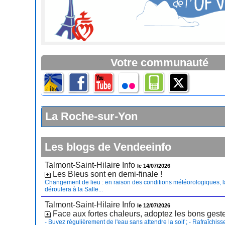
Votre communauté
La Roche-sur-Yon
Les blogs de Vendeeinfo
Talmont-Saint-Hilaire Info
le 14/07/2026
Les Bleus sont en demi-finale !
Changement de lieu : en raison des conditions météorologiques, l
déroulera à la Salle...
Talmont-Saint-Hilaire Info
le 12/07/2026
Face aux fortes chaleurs, adoptez les bons gest
- Buvez régulièrement de l'eau sans attendre la soif ; - Rafraîchiss