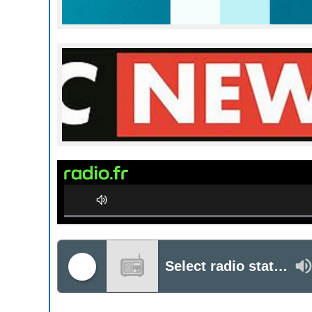
0%
Complete
Select radio station