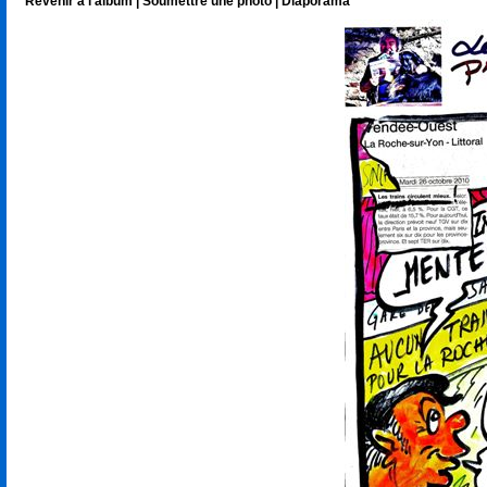
Revenir à l'album
|
Soumettre une photo
|
Diaporama