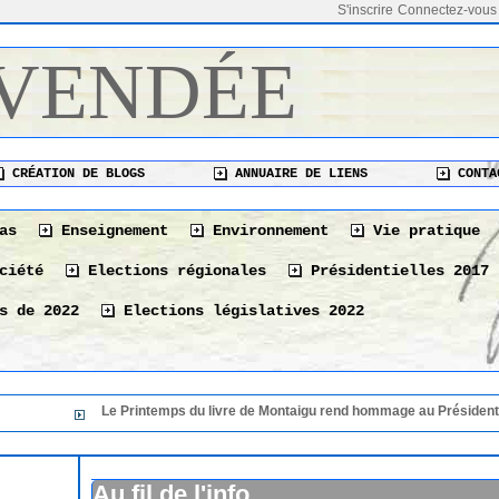
S'inscrire
Connectez-vous
 VENDÉE
CRÉATION DE BLOGS
ANNUAIRE DE LIENS
CONTA
as
Enseignement
Environnement
Vie pratique
ciété
Elections régionales
Présidentielles 2017
s de 2022
Elections législatives 2022
Le Printemps du livre de Montaigu rend hommage au Président de sa 36 éme éd
Le Printemps du livre de Montaigu rend hommage au
36 éme édition
06/08/2026
Au fil de l'info
Le 10 août à La Tranche-sur-Mer « Les bonnes vivan