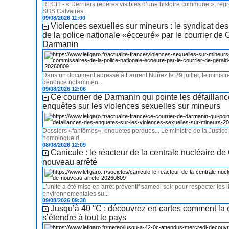
RÉCIT - « Derniers repères visibles d’une histoire commune », regre
SOS Calvaires...
09/08/2026 11:00
Violences sexuelles sur mineurs : le syndicat de
de la police nationale «écœuré» par le courrier de 
Darmanin
Dans un document adressé à Laurent Nuñez le 29 juillet, le ministre
dénonce notammen...
09/08/2026 12:06
Ce courrier de Darmanin qui pointe les défaillan
enquêtes sur les violences sexuelles sur mineurs
Dossiers «fantômes», enquêtes perdues... Le ministre de la Justice
homologue d...
08/08/2026 12:09
Canicule : le réacteur de la centrale nucléaire de
nouveau arrêté
L’unité a été mise en arrêt préventif samedi soir pour respecter les l
environnementales su...
09/08/2026 09:38
Jusqu’à 40 °C : découvrez en cartes comment la 
s’étendre à tout le pays