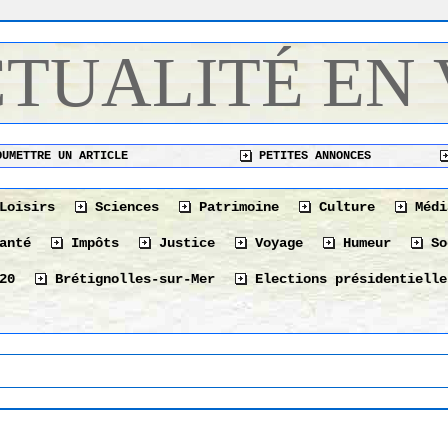
CTUALITÉ EN
UMETTRE UN ARTICLE
PETITES ANNONCES
Loisirs
Sciences
Patrimoine
Culture
Médi
anté
Impôts
Justice
Voyage
Humeur
So
20
Brétignolles-sur-Mer
Elections présidentielle