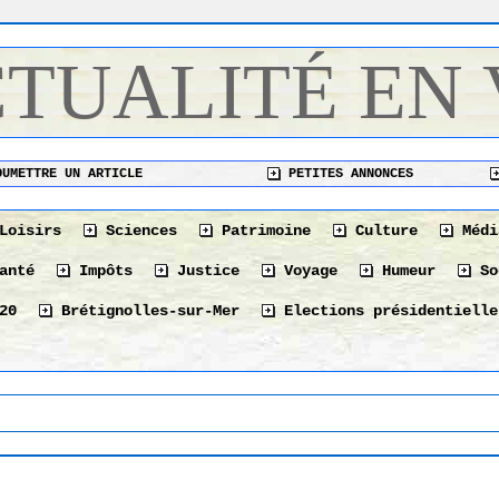
CTUALITÉ EN
UMETTRE UN ARTICLE
PETITES ANNONCES
Loisirs
Sciences
Patrimoine
Culture
Médi
anté
Impôts
Justice
Voyage
Humeur
So
20
Brétignolles-sur-Mer
Elections présidentielle
Le 