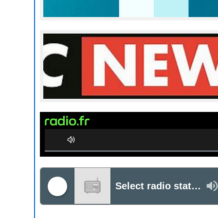
0%
Complete
Select radio station