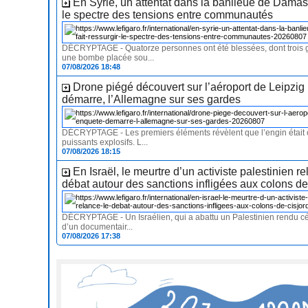
En Syrie, un attentat dans la banlieue de Damas 
le spectre des tensions entre communautés
DÉCRYPTAGE - Quatorze personnes ont été blessées, dont trois 
une bombe placée sou...
07/08/2026 18:48
Drone piégé découvert sur l’aéroport de Leipzig 
démarre, l’Allemagne sur ses gardes
DÉCRYPTAGE - Les premiers éléments révèlent que l’engin était
puissants explosifs. L...
07/08/2026 18:15
En Israël, le meurtre d’un activiste palestinien re
débat autour des sanctions infligées aux colons d
DÉCRYPTAGE - Un Israélien, qui a abattu un Palestinien rendu cél
d’un documentair...
07/08/2026 17:38