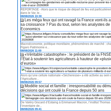
REPORTAGE - Alors que le risque de départ de feu est particulièr
dans le Var, le...
08/08/2026 10:30
Les méga feux qui ont ravagé la France vont-ils 
sa croissance ? Pas du tout, selon les analystes de
Economics
Macroéconomie, politique monétaire, phénomènes de marché : ch
Figaro Patrimoine e...
08/08/2026 11:00
«Véritable catastrophe» : le président de la FNS
l’État à soutenir les agriculteurs à hauteur de «plusi
d’euros»
Alors qu’une cellule nationale «Sécheresse» a été activée au sein 
l’Agriculture...
08/08/2026 09:57
Modèle social et famille : irresponsabilité ou dé
décisions qui ont coulé la France depuis 50 ans
De Valéry Giscard d’Estaing à Emmanuel Macron, l’institut Thomas
l’inventaire de...
08/08/2026 09:41