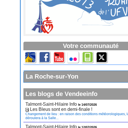
Votre communauté
La Roche-sur-Yon
Les blogs de Vendeeinfo
Talmont-Saint-Hilaire Info
le 14/07/2026
Les Bleus sont en demi-finale !
Changement de lieu : en raison des conditions météorologiques, l
déroulera à la Salle...
Talmont-Saint-Hilaire Info
le 12/07/2026