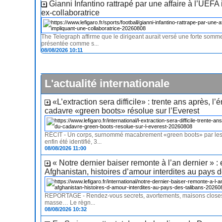
Gianni Infantino rattrapé par une affaire à l’UEFA
ex-collaboratrice
The Telegraph affirme que le dirigeant aurait versé une forte som
présentée comme s...
08/08/2026 10:11
L'actualité internationale
«L’extraction sera difficile» : trente ans après, l
cadavre «green boots» résolue sur l’Everest
RÉCIT - Un corps, surnommé macabrement «green boots» par les a
enfin été identifié, 3...
08/08/2026 11:00
« Notre dernier baiser remonte à l’an dernier » :
Afghanistan, histoires d’amour interdites au pays d
REPORTAGE - Rendez-vous secrets, avortements, maisons close
masse… Le règn...
08/08/2026 10:32