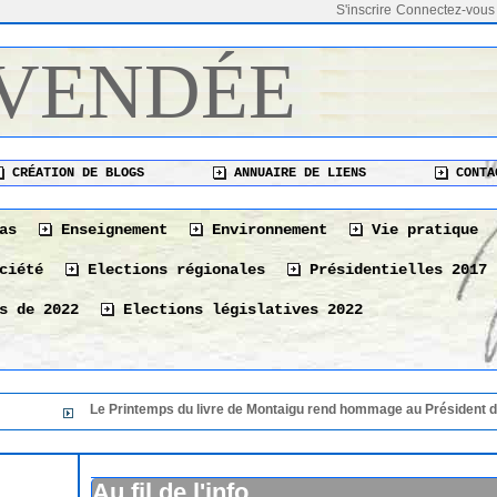
S'inscrire
Connectez-vous
 VENDÉE
CRÉATION DE BLOGS
ANNUAIRE DE LIENS
CONTA
as
Enseignement
Environnement
Vie pratique
ciété
Elections régionales
Présidentielles 2017
s de 2022
Elections législatives 2022
Printemps du livre de Montaigu rend hommage au Président de sa 36 éme éditi
Le Printemps du livre de Montaigu rend hommage au
36 éme édition
06/08/2026
Au fil de l'info
Le 10 août à La Tranche-sur-Mer « Les bonnes vivan