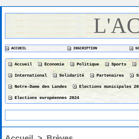
L'A
ACCUEIL
INSCRIPTION
SO
Accueil
Economie
Politique
Sports
International
Solidarité
Partenaires
S
Notre-Dame des Landes
Elections municipales 20
Elections européennes 2024
Accueil
>
Brèves