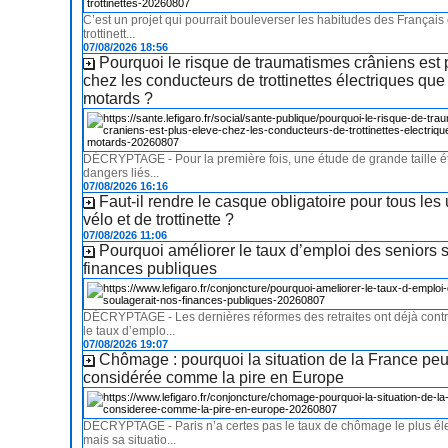
C’est un projet qui pourrait bouleverser les habitudes des Français 
trottinett...
07/08/2026 18:56
Pourquoi le risque de traumatismes crâniens est 
chez les conducteurs de trottinettes électriques que
motards ?
DÉCRYPTAGE - Pour la première fois, une étude de grande taille ét
dangers liés...
07/08/2026 16:16
Faut-il rendre le casque obligatoire pour tous les
vélo et de trottinette ?
07/08/2026 11:06
Pourquoi améliorer le taux d’emploi des seniors 
finances publiques
DÉCRYPTAGE - Les dernières réformes des retraites ont déjà cont
le taux d’emplo...
07/08/2026 19:07
Chômage : pourquoi la situation de la France peu
considérée comme la pire en Europe
DÉCRYPTAGE - Paris n’a certes pas le taux de chômage le plus éle
mais sa situatio...