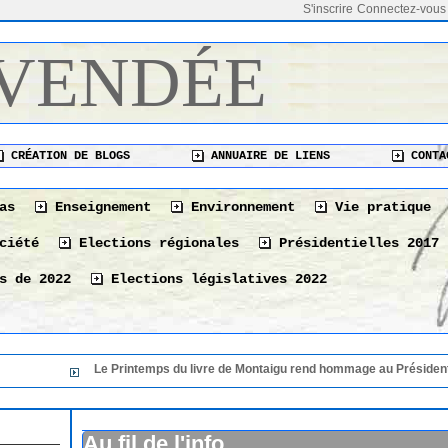
S'inscrire
Connectez-vous
 VENDÉE
CRÉATION DE BLOGS
ANNUAIRE DE LIENS
CONTA
as
Enseignement
Environnement
Vie pratique
ciété
Elections régionales
Présidentielles 2017
s de 2022
Elections législatives 2022
Le Printemps du livre de Montaigu rend hommage au Président de sa 36 éme é
Le Printemps du livre de Montaigu rend hommage au
36 éme édition
06/08/2026
Au fil de l'info
Le 10 août à La Tranche-sur-Mer « Les bonnes vivan