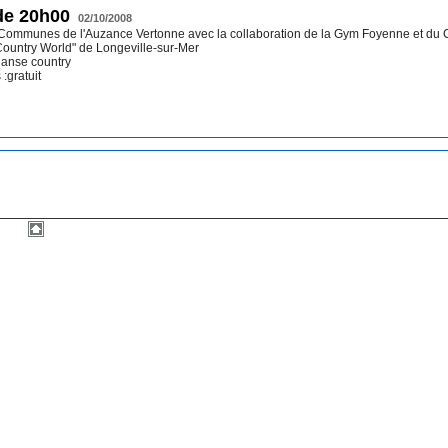
 de 20h00
02/10/2008
Communes de l'Auzance Vertonne avec la collaboration de la Gym Foyenne et du 
 Country World" de Longeville-sur-Mer
 danse country
 :gratuit