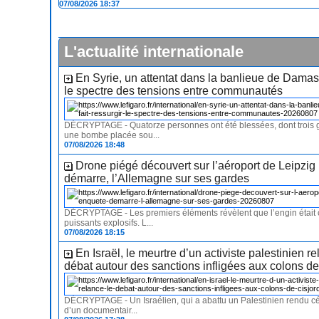
07/08/2026 18:37
L'actualité internationale
En Syrie, un attentat dans la banlieue de Damas 
le spectre des tensions entre communautés
DÉCRYPTAGE - Quatorze personnes ont été blessées, dont trois 
une bombe placée sou...
07/08/2026 18:48
Drone piégé découvert sur l’aéroport de Leipzig 
démarre, l’Allemagne sur ses gardes
DÉCRYPTAGE - Les premiers éléments révèlent que l’engin était
puissants explosifs. L...
07/08/2026 18:15
En Israël, le meurtre d’un activiste palestinien re
débat autour des sanctions infligées aux colons d
DÉCRYPTAGE - Un Israélien, qui a abattu un Palestinien rendu cél
d’un documentair...