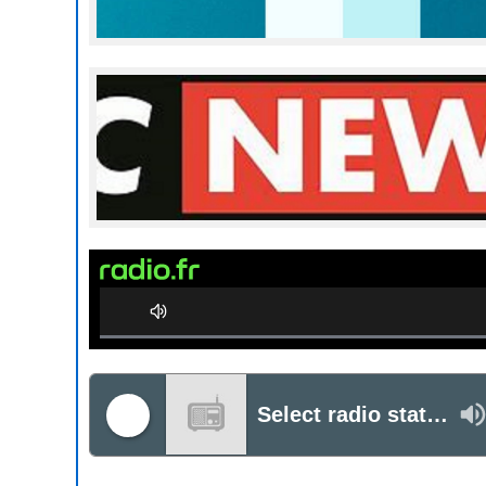
0%
Complete
Select radio station