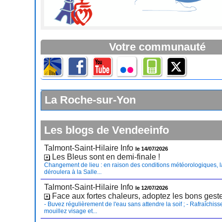
Votre communauté
La Roche-sur-Yon
Les blogs de Vendeeinfo
Talmont-Saint-Hilaire Info
le 14/07/2026
Les Bleus sont en demi-finale !
Changement de lieu : en raison des conditions météorologiques, l
déroulera à la Salle...
Talmont-Saint-Hilaire Info
le 12/07/2026
Face aux fortes chaleurs, adoptez les bons gest
- Buvez régulièrement de l'eau sans attendre la soif ; - Rafraîchiss
mouillez visage et...