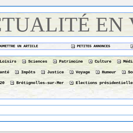
CTUALITÉ EN
UMETTRE UN ARTICLE
PETITES ANNONCES
Loisirs
Sciences
Patrimoine
Culture
Médi
anté
Impôts
Justice
Voyage
Humeur
So
20
Brétignolles-sur-Mer
Elections présidentielle