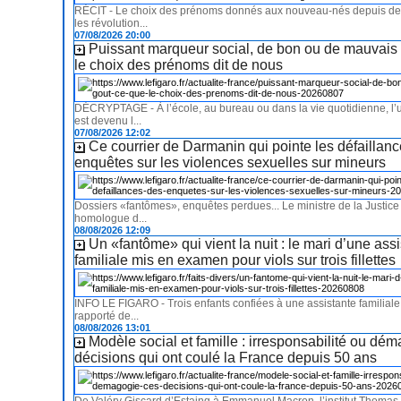
RÉCIT - Le choix des prénoms donnés aux nouveau-nés depuis deu
les révolution...
07/08/2026 20:00
Puissant marqueur social, de bon ou de mauvais 
le choix des prénoms dit de nous
DÉCRYPTAGE - À l’école, au bureau ou dans la vie quotidienne, l
est devenu l...
07/08/2026 12:02
Ce courrier de Darmanin qui pointe les défaillan
enquêtes sur les violences sexuelles sur mineurs
Dossiers «fantômes», enquêtes perdues... Le ministre de la Justice
homologue d...
08/08/2026 12:09
Un «fantôme» qui vient la nuit : le mari d’une ass
familiale mis en examen pour viols sur trois fillettes
INFO LE FIGARO - Trois enfants confiées à une assistante familiale
rapporté de...
08/08/2026 13:01
Modèle social et famille : irresponsabilité ou dé
décisions qui ont coulé la France depuis 50 ans