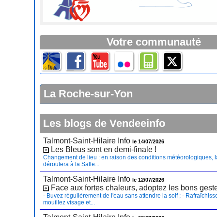
Votre communauté
La Roche-sur-Yon
Les blogs de Vendeeinfo
Talmont-Saint-Hilaire Info
le 14/07/2026
Les Bleus sont en demi-finale !
Changement de lieu : en raison des conditions météorologiques, l
déroulera à la Salle...
Talmont-Saint-Hilaire Info
le 12/07/2026
Face aux fortes chaleurs, adoptez les bons gest
- Buvez régulièrement de l'eau sans attendre la soif ; - Rafraîchiss
mouillez visage et...