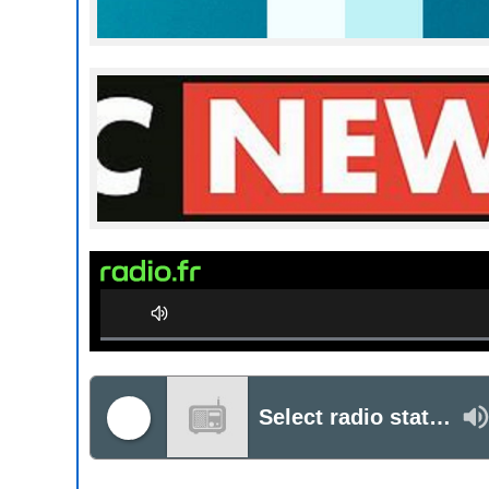
0%
Complete
Select radio station