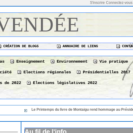
S'inscrire
Connectez-vous
 VENDÉE
CRÉATION DE BLOGS
ANNUAIRE DE LIENS
CONTA
as
Enseignement
Environnement
Vie pratique
ciété
Elections régionales
Présidentielles 2017
s de 2022
Elections législatives 2022
Le Printemps du livre de Montaigu rend hommage au Président de sa 36 ém
Le Printemps du livre de Montaigu rend hommage au
36 éme édition
06/08/2026
Au fil de l'info
Le 10 août à La Tranche-sur-Mer « Les bonnes vivan