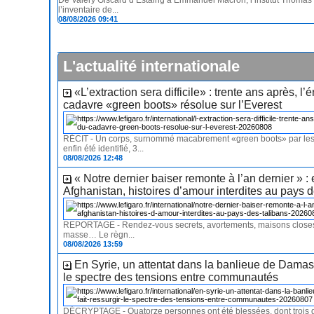
De Valéry Giscard d’Estaing à Emmanuel Macron, l’institut Thomas
l’inventaire de...
08/08/2026 09:41
L'actualité internationale
«L’extraction sera difficile» : trente ans après, l
cadavre «green boots» résolue sur l’Everest
RÉCIT - Un corps, surnommé macabrement «green boots» par les a
enfin été identifié, 3...
08/08/2026 12:48
« Notre dernier baiser remonte à l’an dernier » :
Afghanistan, histoires d’amour interdites au pays d
REPORTAGE - Rendez-vous secrets, avortements, maisons close
masse… Le règn...
08/08/2026 13:59
En Syrie, un attentat dans la banlieue de Damas 
le spectre des tensions entre communautés
DÉCRYPTAGE - Quatorze personnes ont été blessées, dont trois 