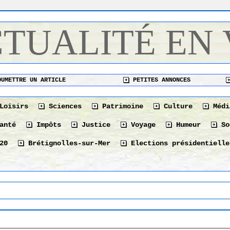
CTUALITÉ EN
UMETTRE UN ARTICLE
PETITES ANNONCES
Loisirs
Sciences
Patrimoine
Culture
Médi
anté
Impôts
Justice
Voyage
Humeur
So
20
Brétignolles-sur-Mer
Elections présidentielle