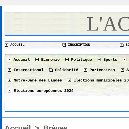
L'A
ACCUEIL
INSCRIPTION
SO
Accueil
Economie
Politique
Sports
International
Solidarité
Partenaires
S
Notre-Dame des Landes
Elections municipales 20
Elections européennes 2024
Accueil
>
Brèves