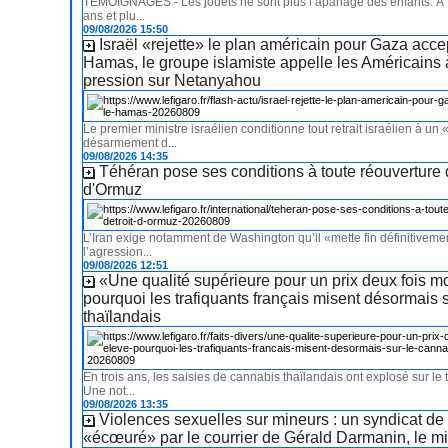
TÉMOIGNAGES - Les jouets ne sont plus l’apanage des enfants. À t
ans et plu...
09/08/2026 15:50
Israël «rejette» le plan américain pour Gaza acce
Hamas, le groupe islamiste appelle les Américains à
pression sur Netanyahou
Le premier ministre israélien conditionne tout retrait israélien à un 
désarmement d...
09/08/2026 14:35
Téhéran pose ses conditions à toute réouverture d
d'Ormuz
L’Iran exige notamment de Washington qu’il «mette fin définitivemen
l’agression...
09/08/2026 12:51
«Une qualité supérieure pour un prix deux fois mo
pourquoi les trafiquants français misent désormais 
thaïlandais
En trois ans, les saisies de cannabis thaïlandais ont explosé sur le te
Une not...
09/08/2026 13:35
Violences sexuelles sur mineurs : un syndicat de
«écœuré» par le courrier de Gérald Darmanin, le mi