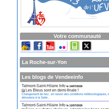
Votre communauté
La Roche-sur-Yon
Les blogs de Vendeeinfo
Talmont-Saint-Hilaire Info
le 14/07/2026
Les Bleus sont en demi-finale !
Changement de lieu : en raison des conditions météorologiques, l
déroulera à la Salle...
Talmont-Saint-Hilaire Info
le 12/07/2026