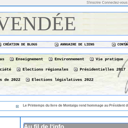
S'inscrire
Connectez-vous
 VENDÉE
CRÉATION DE BLOGS
ANNUAIRE DE LIENS
CONTA
as
Enseignement
Environnement
Vie pratique
ciété
Elections régionales
Présidentielles 2017
s de 2022
Elections législatives 2022
e Printemps du livre de Montaigu rend hommage au Président de sa 36 éme édi
Le Printemps du livre de Montaigu rend hommage au
36 éme édition
06/08/2026
Au fil de l'info
Le 10 août à La Tranche-sur-Mer « Les bonnes vivan