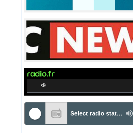
0%
Complete
Select radio station