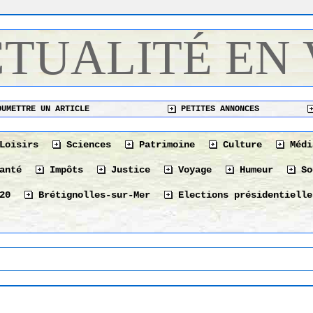
CTUALITÉ EN
UMETTRE UN ARTICLE
PETITES ANNONCES
Loisirs
Sciences
Patrimoine
Culture
Médi
anté
Impôts
Justice
Voyage
Humeur
So
20
Brétignolles-sur-Mer
Elections présidentielle
L