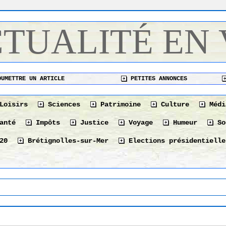
CTUALITÉ EN
UMETTRE UN ARTICLE
PETITES ANNONCES
Loisirs
Sciences
Patrimoine
Culture
Médi
anté
Impôts
Justice
Voyage
Humeur
So
20
Brétignolles-sur-Mer
Elections présidentielle