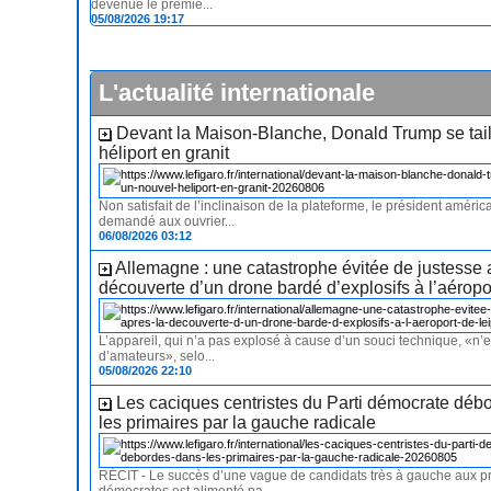
devenue le premie...
05/08/2026 19:17
L'actualité internationale
Devant la Maison-Blanche, Donald Trump se tail
héliport en granit
Non satisfait de l’inclinaison de la plateforme, le président américa
demandé aux ouvrier...
06/08/2026 03:12
Allemagne : une catastrophe évitée de justesse 
découverte d’un drone bardé d’explosifs à l’aéropo
L’appareil, qui n’a pas explosé à cause d’un souci technique, «n’
d’amateurs», selo...
05/08/2026 22:10
Les caciques centristes du Parti démocrate déb
les primaires par la gauche radicale
RÉCIT - Le succès d’une vague de candidats très à gauche aux p