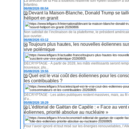
La direction de la Fifa a toutefois réaffirmé son «plein soutien» à s
Infantino.
06/08/2026 00:54
Devant la Maison-Blanche, Donald Trump se taill
héliport en granit
Non satisfait de l’inclinaison de la plateforme, le président améric
aux ouvrier...
06/08/2026 03:12
Toujours plus hautes, les nouvelles éoliennes su
vive polémique
DÉCRYPTAGE - À partir de 2028, les mâts vieillissants seront remp
nouveaux, plu...
05/08/2026 19:55
Quel est le vrai coût des éoliennes pour les con
les contribuables ?
DÉCRYPTAGE - Les aides publiques restent massives, mais, au fil 
d’u...
05/08/2026 18:29
L’éditorial de Gaëtan de Capèle : « Face au vent 
éoliennes, priorité absolue au nucléaire »
Pour l’avoir ignoré et tout misé sur les énergies renouvelables, l’A