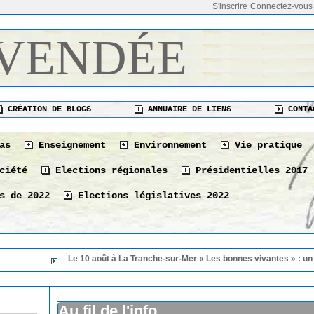
S'inscrire
Connectez-vous
 VENDÉE
CRÉATION DE BLOGS
ANNUAIRE DE LIENS
CONTA
as
Enseignement
Environnement
Vie pratique
ciété
Elections régionales
Présidentielles 2017
s de 2022
Elections législatives 2022
Le 10 août à La Tranche-sur-Mer « Les bonnes vivantes » : un ciné-gourmand p
Le 10 août à La Tranche-sur-Mer « Les bonnes vivan
gourmand pour (re)mettre les algues au goût du jour
28/07/2026
Au fil de l'info
Les restrictions d'eau en Vendée depuis hier matin