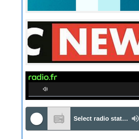
0%
Complete
Select radio station