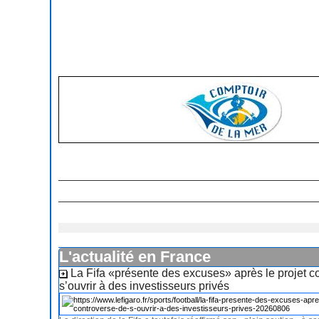
L'actualité en France
La Fifa «présente des excuses» après le projet c
s’ouvrir à des investisseurs privés