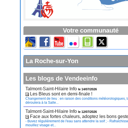
Votre communauté
La Roche-sur-Yon
Les blogs de Vendeeinfo
Talmont-Saint-Hilaire Info
le 14/07/2026
Les Bleus sont en demi-finale !
Changement de lieu : en raison des conditions météorologiques, l
déroulera à la Salle...
Talmont-Saint-Hilaire Info
le 12/07/2026
Face aux fortes chaleurs, adoptez les bons gest
- Buvez régulièrement de l'eau sans attendre la soif ; - Rafraîchiss
mouillez visage et...