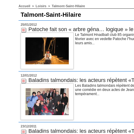
Accueil
>
Loisirs
>
Talmont-Saint-Hilaire
Talmont-Saint-Hilaire
25/01/2012
Patoche fait son « arbre géna… logique » le 
Le Talmont Hnadball club 85 organi
février avec en vedette Patoche l''h
leurs amis...
12/01/2012
Baladins talmondais: les acteurs répètent «
Les Baladins talmondais répètent de
une comédie en deux actes de Jean-
tempérament...
23/12/2011
Baladins talmondais: les acteurs répètent «