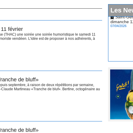
Les Ne
Saint-Ger
dimanche 12
07/04/2026
11 février
se (THAC) une soirée une soirée humoristique le samedi 11
umoriste vendéen. L'idée est de proposer à nos adhérents, à
Tranche de bluff»
puis septembre, à raison de deux répétitions par semaine,
Claude Martineau «Tranche de bluf». Bertine, octogénaire au
Tranche de bluff»