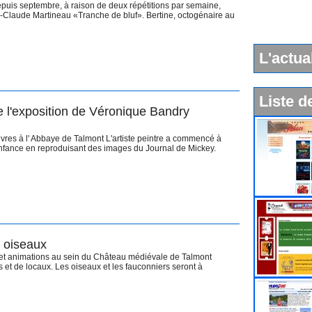
puis septembre, à raison de deux répétitions par semaine,
Claude Martineau «Tranche de bluf». Bertine, octogénaire au
L'actua
Liste d
 l'exposition de Véronique Bandry
res à l' Abbaye de Talmont L'artiste peintre a commencé à
 enfance en reproduisant des images du Journal de Mickey.
s oiseaux
es et animations au sein du Château médiévale de Talmont
s et de locaux. Les oiseaux et les fauconniers seront à