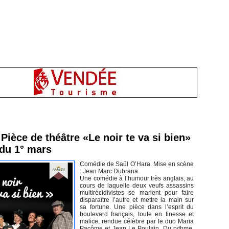
inement en Vendée
Pièce de théâtre «Le noir te va si bien»
 du 1° mars
Comédie de Saül O’Hara. Mise en scène
: Jean Marc Dubrana.
Une comédie à l’humour très anglais, au
cours de laquelle deux veufs assassins
multirécidivistes se marient pour faire
disparaître l’autre et mettre la main sur
sa fortune. Une pièce dans l’esprit du
boulevard français, toute en finesse et
malice, rendue célèbre par le duo Maria
Pacôme et Jean Le Poulain. Du rythme,