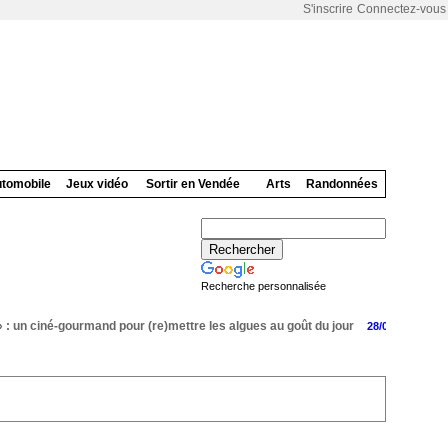
S'inscrire
Connectez-vous
tomobile
Jeux vidéo
Sortir en Vendée
Arts
Randonnées
Recherche personnalisée
un ciné-gourmand pour (re)mettre les algues au goût du jour
Les re
28/07/2026