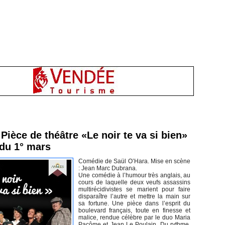
inement en Vendée
Pièce de théâtre «Le noir te va si bien»
 du 1° mars
Comédie de Saül O’Hara. Mise en scène
: Jean Marc Dubrana.
Une comédie à l’humour très anglais, au
cours de laquelle deux veufs assassins
multirécidivistes se marient pour faire
disparaître l’autre et mettre la main sur
sa fortune. Une pièce dans l’esprit du
boulevard français, toute en finesse et
malice, rendue célèbre par le duo Maria
Pacôme et Jean Le Poulain. Du rythme,