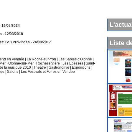
L'actua
- 19/05/2024
ts
- 12/03/2018
Liste d
vec Tv 3 Provinces
- 24/08/2017
k end en Vendée
|
La Roche-sur-Yon
|
Les Sables d'Olonne
|
-Mer
|
Olonne-sur-Mer
|
Rocheservière
|
Les Epesses
|
Saint-
 de la musique 2010
|
Théâtre
|
Gastronomie
|
Expositions
|
age
|
Salons
|
Les Festivals et Foires en Vendée