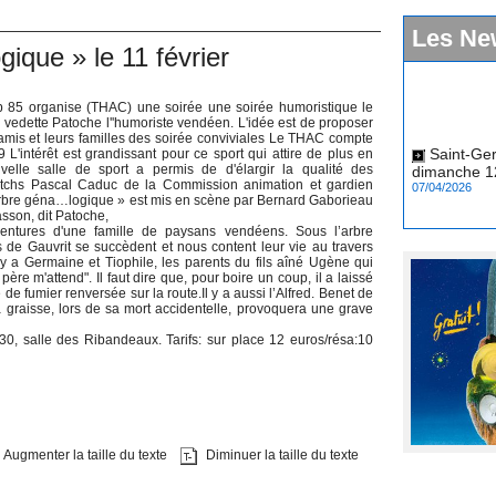
Les Ne
ique » le 11 février
b 85 organise (THAC) une soirée une soirée humoristique le
 vedette Patoche l''humoriste vendéen. L'idée est de proposer
Saint-Ger
amis et leurs familles des soirée conviviales Le THAC compte
 L'intérêt est grandissant pour ce sport qui attire de plus en
dimanche 12
elle salle de sport a permis de d'élargir la qualité des
07/04/2026
tchs Pascal Caduc de la Commission animation et gardien
’arbre géna…logique » est mis en scène par Bernard Gaborieau
sson, dit Patoche,
aventures d'une famille de paysans vendéens. Sous l’arbre
s de Gauvrit se succèdent et nous content leur vie au travers
y a Germaine et Tiophile, les parents du fils aîné Ugène qui
ère m'attend". Il faut dire que, pour boire un coup, il a laissé
 de fumier renversée sur la route.Il y a aussi l’Alfred. Benet de
 la graisse, lors de sa mort accidentelle, provoquera une grave
h30, salle des Ribandeaux. Tarifs: sur place 12 euros/résa:10
Augmenter la taille du texte
Diminuer la taille du texte