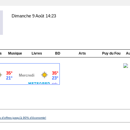
Dimanche 9 Août
14:23
s
Musique
Livres
BD
Arts
Puy du Fou
Au
s d'offres jusqu'à 90% d'économie!