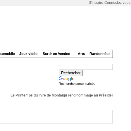
S'inscrire
Connectez-vous
tomobile
Jeux vidéo
Sortir en Vendée
Arts
Randonnées
Recherche personnalisée
Le Printemps du livre de Montaigu rend hommage au Président de sa 36 éme