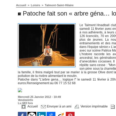
Accueil
>
Loisirs
>
Talmont-Saint-Hilaire
Patoche fait son « arbre géna… log
Le Talmont Hnadball clu
samedi 11 février avec en
à nos adhérents, à leurs 
126 licenciés, 70 en 2009
plus de jeunes. La nouv
entrainements et des ma
dans l'équipe sénior.« L
avec sur scène Patrice Ma
L’histoire raconte les 
ancestral, les génération
d’anecdotes cocasses. Il 
répète sans cesse : "Mon p
son père sous la charrette
la famille, il finira malgré tout par se marier à la grosse Olive dont
pollution de la rivière alimentant le moulin.
Patoche dans "L'arbre gena.... logique !" le samedi 11 février à 20
euros.Renseignement au 06 77 15 52 68
Mercredi 25 Janvier 2012 - 10:49
Vendeeinfo
Lu 683 fois
Accueil
Envoyer à un ami
Version imprimable