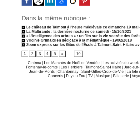
Dans la même rubrique :
Le château de Talmont à l'heure médiévale ce dimanche 19 mai
La Malbrande : la dernière nocturne ce samedi
- 15/10/2021
« L’intelligence des arbres » : un film sur la vie secrète des forê
Virginie Grimaldi en dédicace à la médiathèque
- 19/02/2018
Zoom express sur les Gîtes de l'École à Talmont Saint-Hilaire a
1
2
3
4
5
»
...
10
Cinéma
|
Les Marchés de Noël en Vendée
|
Les activités du wee
Fontenay-le-comte
|
Les Herbiers
|
Talmont-Saint-Hilaire
|
Jard-sur
Jean-de-Monts
|
Chantonnay
|
Saint-Gilles-Croix-de-Vie
|
La fête
Concerts
|
Puy du Fou
|
TV
|
Musique
|
Billetterie
|
Voy