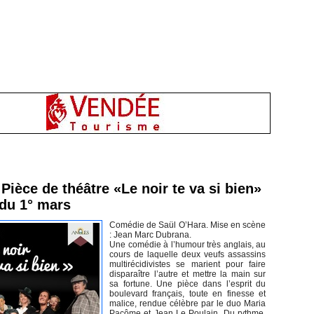
inement en Vendée
Pièce de théâtre «Le noir te va si bien»
 du 1° mars
Comédie de Saül O’Hara. Mise en scène
: Jean Marc Dubrana.
Une comédie à l’humour très anglais, au
cours de laquelle deux veufs assassins
multirécidivistes se marient pour faire
disparaître l’autre et mettre la main sur
sa fortune. Une pièce dans l’esprit du
boulevard français, toute en finesse et
malice, rendue célèbre par le duo Maria
Pacôme et Jean Le Poulain. Du rythme,