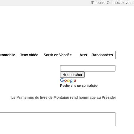
S'inscrire
Connectez-vous
tomobile
Jeux vidéo
Sortir en Vendée
Arts
Randonnées
Recherche personnalisée
Le Printemps du livre de Montaigu rend hommage au Président de sa 36 ém