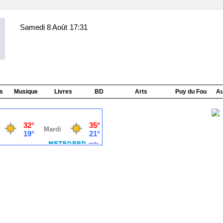
Samedi 8 Août
17:31
s
Musique
Livres
BD
Arts
Puy du Fou
Au