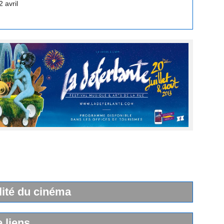
lité du cinéma
e liens