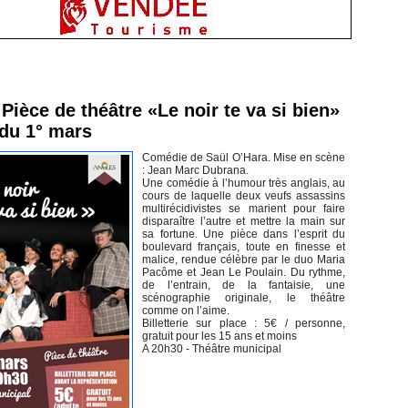
inement en Vendée
Pièce de théâtre «Le noir te va si bien»
 du 1° mars
Comédie de Saül O’Hara. Mise en scène
: Jean Marc Dubrana.
Une comédie à l’humour très anglais, au
cours de laquelle deux veufs assassins
multirécidivistes se marient pour faire
disparaître l’autre et mettre la main sur
sa fortune. Une pièce dans l’esprit du
boulevard français, toute en finesse et
malice, rendue célèbre par le duo Maria
Pacôme et Jean Le Poulain. Du rythme,
de l’entrain, de la fantaisie, une
scénographie originale, le théâtre
comme on l’aime.
Billetterie sur place : 5€ / personne,
gratuit pour les 15 ans et moins
A 20h30 - Théâtre municipal