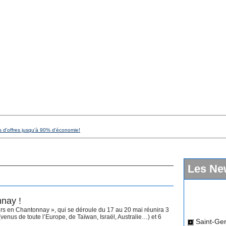
s d'offres jusqu'à 90% d'économie!
Les Ne
nay !
rs en Chantonnay », qui se déroule du 17 au 20 mai réunira 3
Saint-Ger
enus de toute l’Europe, de Taïwan, Israël, Australie…) et 6
dimanche 12