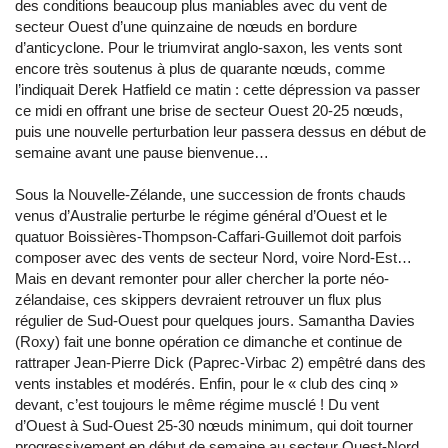
des conditions beaucoup plus maniables avec du vent de
secteur Ouest d’une quinzaine de nœuds en bordure
d’anticyclone. Pour le triumvirat anglo-saxon, les vents sont
encore très soutenus à plus de quarante nœuds, comme
l’indiquait Derek Hatfield ce matin : cette dépression va passer
ce midi en offrant une brise de secteur Ouest 20-25 nœuds,
puis une nouvelle perturbation leur passera dessus en début de
semaine avant une pause bienvenue…
Sous la Nouvelle-Zélande, une succession de fronts chauds
venus d’Australie perturbe le régime général d’Ouest et le
quatuor Boissières-Thompson-Caffari-Guillemot doit parfois
composer avec des vents de secteur Nord, voire Nord-Est…
Mais en devant remonter pour aller chercher la porte néo-
zélandaise, ces skippers devraient retrouver un flux plus
régulier de Sud-Ouest pour quelques jours. Samantha Davies
(Roxy) fait une bonne opération ce dimanche et continue de
rattraper Jean-Pierre Dick (Paprec-Virbac 2) empêtré dans des
vents instables et modérés. Enfin, pour le « club des cinq »
devant, c’est toujours le même régime musclé ! Du vent
d’Ouest à Sud-Ouest 25-30 nœuds minimum, qui doit tourner
progressivement en début de semaine au secteur Ouest-Nord