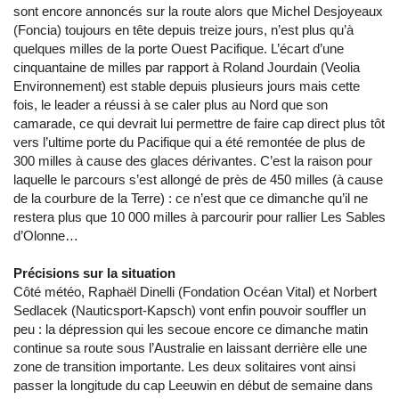
sont encore annoncés sur la route alors que Michel Desjoyeaux
(Foncia) toujours en tête depuis treize jours, n’est plus qu’à
quelques milles de la porte Ouest Pacifique. L’écart d’une
cinquantaine de milles par rapport à Roland Jourdain (Veolia
Environnement) est stable depuis plusieurs jours mais cette
fois, le leader a réussi à se caler plus au Nord que son
camarade, ce qui devrait lui permettre de faire cap direct plus tôt
vers l’ultime porte du Pacifique qui a été remontée de plus de
300 milles à cause des glaces dérivantes. C’est la raison pour
laquelle le parcours s’est allongé de près de 450 milles (à cause
de la courbure de la Terre) : ce n’est que ce dimanche qu’il ne
restera plus que 10 000 milles à parcourir pour rallier Les Sables
d’Olonne…
Précisions sur la situation
Côté météo, Raphaël Dinelli (Fondation Océan Vital) et Norbert
Sedlacek (Nauticsport-Kapsch) vont enfin pouvoir souffler un
peu : la dépression qui les secoue encore ce dimanche matin
continue sa route sous l’Australie en laissant derrière elle une
zone de transition importante. Les deux solitaires vont ainsi
passer la longitude du cap Leeuwin en début de semaine dans