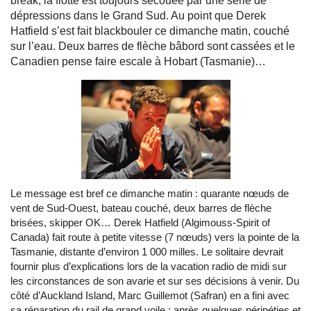
break, la flotte est toujours secouée par une série de
dépressions dans le Grand Sud. Au point que Derek
Hatfield s’est fait blackbouler ce dimanche matin, couché
sur l’eau. Deux barres de flèche bâbord sont cassées et le
Canadien pense faire escale à Hobart (Tasmanie)…
Le message est bref ce dimanche matin : quarante nœuds de
vent de Sud-Ouest, bateau couché, deux barres de flèche
brisées, skipper OK… Derek Hatfield (Algimouss-Spirit of
Canada) fait route à petite vitesse (7 nœuds) vers la pointe de la
Tasmanie, distante d’environ 1 000 milles. Le solitaire devrait
fournir plus d’explications lors de la vacation radio de midi sur
les circonstances de son avarie et sur ses décisions à venir. Du
côté d’Auckland Island, Marc Guillemot (Safran) en a fini avec
sa réparation du rail de grand voile : après quelques péripéties et