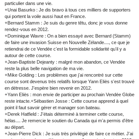
particulier dans une vie.
+Unai Basurko : Je dis bravo à tous ces milliers de supporters
qui portent la voile aussi haut en France.
+Bernard Stamm : Je suis du genre têtu, donc je vous donne
rendez-vous en 2012.
+Dominique Wavre : On a bien essayé avec Bernard (Stamm)
de faire une invasion Suisse en Nouvelle Zélande...., ce que je
retiendrai de ce Vendée c'est la formidable solidarité qu'il y a
autour de cette course.
+Jean-Baptiste Dejeanty : malgré mon abandon, ce Vendée
reste la plus belle navigation de ma vie.
+Mike Golding : Les problèmes que j'ai rencontré sur cette
course sont devenus très relatifs lorsque Yann Eliès s'est trouvé
en détresse. J'espère bien revenir en 2012.
+Yann Eliès : mon envie de participer au prochain Vendée Globe
reste intacte.+Sébastien Josse : Cette course apprend à quel
point il faut savoir gérer et manager son bateau.
+Derek Hatfield : J'étais déterminé à terminer cette course,
hélas.... Je remercie le soutien du Canada qui m'a permis d'être
au départ.
+Jean-Pierre Dick : Je suis très privilégié de faire ce métier. J'ai