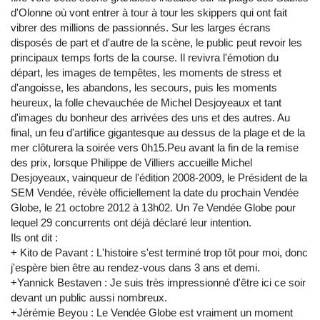
d'Olonne où vont entrer à tour à tour les skippers qui ont fait
vibrer des millions de passionnés. Sur les larges écrans
disposés de part et d'autre de la scène, le public peut revoir les
principaux temps forts de la course. Il revivra l'émotion du
départ, les images de tempêtes, les moments de stress et
d'angoisse, les abandons, les secours, puis les moments
heureux, la folle chevauchée de Michel Desjoyeaux et tant
d'images du bonheur des arrivées des uns et des autres. Au
final, un feu d'artifice gigantesque au dessus de la plage et de la
mer clôturera la soirée vers 0h15.Peu avant la fin de la remise
des prix, lorsque Philippe de Villiers accueille Michel
Desjoyeaux, vainqueur de l'édition 2008-2009, le Président de la
SEM Vendée, révèle officiellement la date du prochain Vendée
Globe, le 21 octobre 2012 à 13h02. Un 7e Vendée Globe pour
lequel 29 concurrents ont déjà déclaré leur intention.
Ils ont dit :
+ Kito de Pavant : L'histoire s'est terminé trop tôt pour moi, donc
j'espère bien être au rendez-vous dans 3 ans et demi.
+Yannick Bestaven : Je suis très impressionné d'être ici ce soir
devant un public aussi nombreux.
+Jérémie Beyou : Le Vendée Globe est vraiment un moment