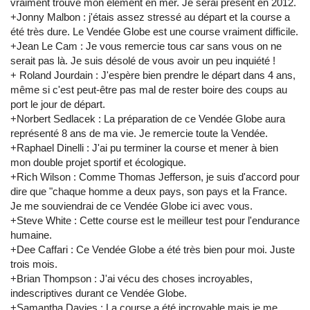
vraiment trouvé mon élément en mer. Je serai présent en 2012.
+Jonny Malbon : j'étais assez stressé au départ et la course a
été très dure. Le Vendée Globe est une course vraiment difficile.
+Jean Le Cam : Je vous remercie tous car sans vous on ne
serait pas là. Je suis désolé de vous avoir un peu inquiété !
+ Roland Jourdain : J'espère bien prendre le départ dans 4 ans,
même si c'est peut-être pas mal de rester boire des coups au
port le jour de départ.
+Norbert Sedlacek : La préparation de ce Vendée Globe aura
représenté 8 ans de ma vie. Je remercie toute la Vendée.
+Raphael Dinelli : J'ai pu terminer la course et mener à bien
mon double projet sportif et écologique.
+Rich Wilson : Comme Thomas Jefferson, je suis d'accord pour
dire que "chaque homme a deux pays, son pays et la France.
Je me souviendrai de ce Vendée Globe ici avec vous.
+Steve White : Cette course est le meilleur test pour l'endurance
humaine.
+Dee Caffari : Ce Vendée Globe a été très bien pour moi. Juste
trois mois.
+Brian Thompson : J'ai vécu des choses incroyables,
indescriptives durant ce Vendée Globe.
+Samantha Davies : La course a été incroyable mais je me