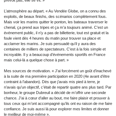
prévoit pas, elle se vit. »
L’atmosphère au départ. « Au Vendée Globe, on a connu des
exploits, de beaux finishs, des scénarios complètement fous.
Mais voir les marins quitter le ponton, les bateaux traverser le
chenal, ça prend aux tripes et ça m’a toujours animé. C’est un
événement public, il n’y a pas de billetterie, tout est gratuit et la
foule vient dès 4 heures du matin pour trouver sa place et
acclamer les marins. Je suis persuadé qu’il y aura des
centaines de milliers de spectateurs. C’est à la fois simple et
incroyable. Il y a beaucoup d’événements sportifs en France
mais celui-là a quelque chose à part. »
Mes sources de motivation. « J’ai forcément un goût d’inachevé
à la suite de ma première participation en 2020 (4e avant d’être
contraint à l’abandon). Dès que j’avais mis pied à terre, je
n’avais qu’un objectif, c’était de repartir quatre ans plus tard. Par
bonheur, le groupe Dubreuil a décidé de m’offrir une seconde
chance. J’ai à cœur d’aller au bout, me faire plaisir et prouver à
tous ceux qui m’ont accompagné qu’ils ont eu raison de me faire
confiance. Je suis aussi là pour explorer mes limites et donner
le meilleur de moi-même ».