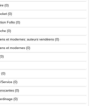
ire
(0)
ocket
(0)
tion Follio
(0)
poche
(0)
iens et modernes: auteurs vendéens
(0)
iens et modernes
(0)
(0)
e
(0)
/Service
(0)
 brocantes
(0)
jardinage
(0)