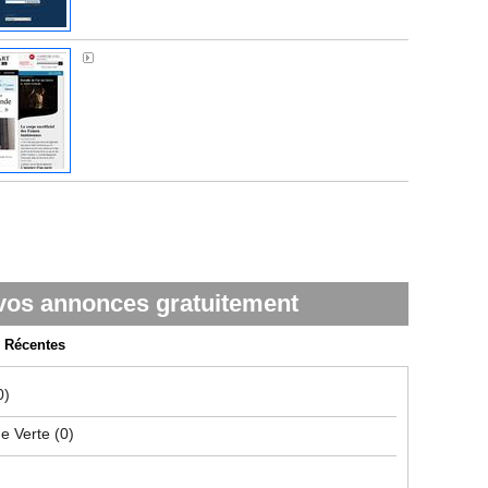
Médiapart
vos annonces gratuitement
Récentes
0)
ue Verte
(0)
)