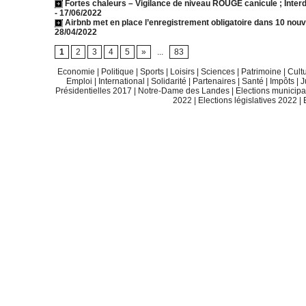
Fortes chaleurs – Vigilance de niveau ROUGE canicule ; Inter
- 17/06/2022
Airbnb met en place l’enregistrement obligatoire dans 10 nouv
28/04/2022
1
2
3
4
5
»
...
83
Economie
|
Politique
|
Sports
|
Loisirs
|
Sciences
|
Patrimoine
|
Cult
Emploi
|
International
|
Solidarité
|
Partenaires
|
Santé
|
Impôts
|
J
Présidentielles 2017
|
Notre-Dame des Landes
|
Elections municip
2022
|
Elections législatives 2022
|