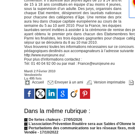
convention. Il s’adresse aux jeunes âgés de 10 à 14 ans et
de 15 à 18 ans constitués en équipe d’au moins 4 jeunes,
sous la supervision d’un adulte. Des jurys, organisés dans
chaque Etat membre, désigneront des lauréats nationaux
pour chacune des catégories d’âge. Une remise des prix
aura lieu dans chaque capitale européenne au cours de la
semaine du 5 au 10 avril 2010. Pour la France, les équipes
lauréates seront invitées à assister à la cérémonie de remise des p
ayant obtenu le premier prix dans chacun des Etatsmembres feron
Parmi les finalistes, les trois équipes gagnantes pour chaque catég
séjour qui se déroulera du 8 au 10 mai 2010.
Vous trouverez toutes les informations nécessaires sur ce concours 
pédagogiques destinés aux accompagnateurs à l’adresse suivante 
http://www.eurojeune.eu/.
Pour plus d'informations contactez :
Tél: 01 40 04 92 00 ou par mail : France@eurojeune.eu
Mardi 2 Février 2010
Vendeeinfo
Lu 495 fois
Accueil
Envoyer à un ami
Version imprimable
Dans la même rubrique :
De fortes chaleurs
- 27/05/2026
L'association Prévention Routière sera aux Sables d'Olonne le
Perturbations des communications sur les réseaux fixes, mobi
Vendée
- 17/10/2022