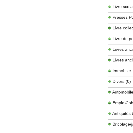
Livre scola
Presses P
Livre collec
Livre de 
Livres anc
Livres anc
Immobiier
Divers
(0)
Automobil
Emploi/Job
Antiquités
Bricolage/