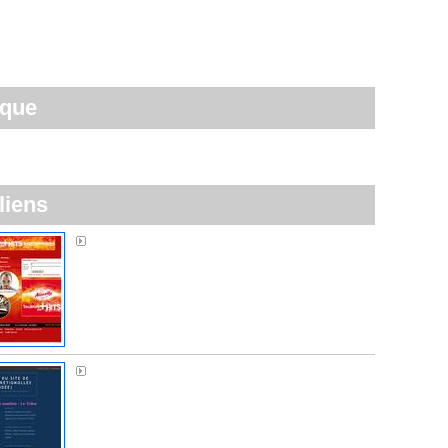
ique
liens
Alouette FM
Sos Normandière à Brétignolles-sur-Mer