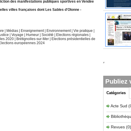
diction des manifestations publiques sportives en Vendée
elles villes françaises dont Les Sables d'Olonne
-
ure
|
Médias
|
Enseignement
|
Environnement
|
Vie pratique
|
ustice
|
Voyage
|
Humeur
|
Société
|
Elections régionales
|
ales 2020
|
Brétignolles-sur-Mer
|
Elections présidentielles de
Elections européennes 2024
Publiez 
Catégories
Acte Sud
(
Bibliothèq
Revues
(0