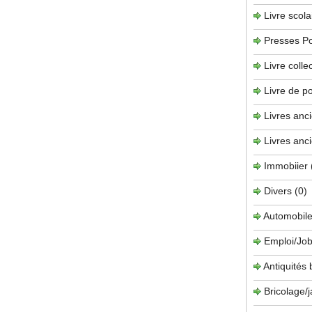
Livre scola
Presses P
Livre collec
Livre de 
Livres anc
Livres anc
Immobiier
Divers
(0)
Automobil
Emploi/Job
Antiquités
Bricolage/