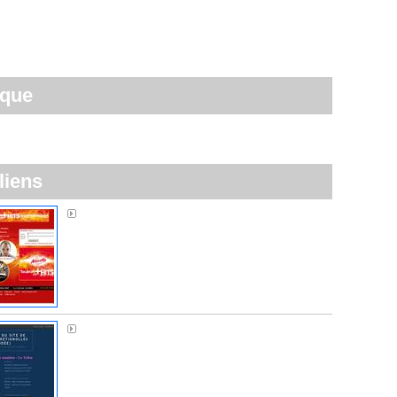
ique
liens
Alouette FM
Sos Normandière à Brétignolles-sur-Mer