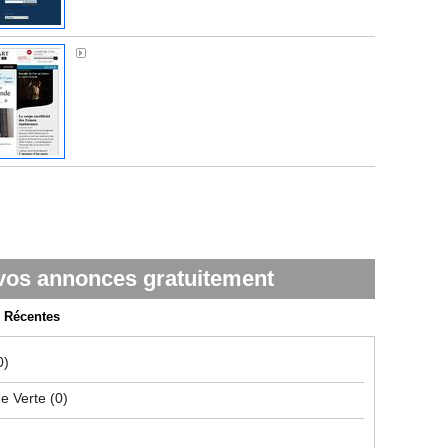
Médiapart
vos annonces gratuitement
Récentes
0)
ue Verte
(0)
)