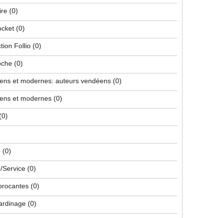
ire
(0)
ocket
(0)
tion Follio
(0)
poche
(0)
iens et modernes: auteurs vendéens
(0)
iens et modernes
(0)
(0)
e
(0)
/Service
(0)
 brocantes
(0)
jardinage
(0)