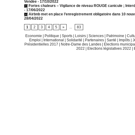
Vendée
- 17/10/2022
Fortes chaleurs – Vigilance de niveau ROUGE canicule ; Inter
- 17/06/2022
Airbnb met en place l’enregistrement obligatoire dans 10 nouv
28/04/2022
1
2
3
4
5
»
...
83
Economie
|
Politique
|
Sports
|
Loisirs
|
Sciences
|
Patrimoine
|
Cult
Emploi
|
International
|
Solidarité
|
Partenaires
|
Santé
|
Impôts
|
J
Présidentielles 2017
|
Notre-Dame des Landes
|
Elections municip
2022
|
Elections législatives 2022
|