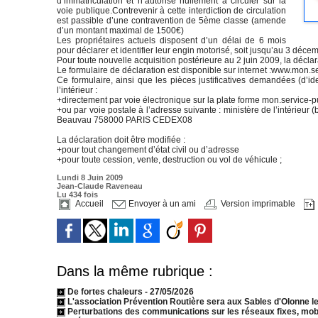
d’immatriculation et n’autorise nullement à circuler sur la
voie publique.Contrevenir à cette interdiction de circulation
est passible d’une contravention de 5ème classe (amende
d’un montant maximal de 1500€)
Les propriétaires actuels disposent d’un délai de 6 mois
pour déclarer et identifier leur engin motorisé, soit jusqu’au 3 déce
Pour toute nouvelle acquisition postérieure au 2 juin 2009, la déclara
Le formulaire de déclaration est disponible sur internet :www.mon.ser
Ce formulaire, ainsi que les pièces justificatives demandées (d’id
l’intérieur :
+directement par voie électronique sur la plate forme mon.service-pub
+ou par voie postale à l’adresse suivante : ministère de l’intérieur 
Beauvau 758000 PARIS CEDEX08
La déclaration doit être modifiée :
+pour tout changement d’état civil ou d’adresse
+pour toute cession, vente, destruction ou vol de véhicule ;
Lundi 8 Juin 2009
Jean-Claude Raveneau
Lu 434 fois
Accueil
Envoyer à un ami
Version imprimable
Dans la même rubrique :
De fortes chaleurs
- 27/05/2026
L'association Prévention Routière sera aux Sables d'Olonne le
Perturbations des communications sur les réseaux fixes, mobi