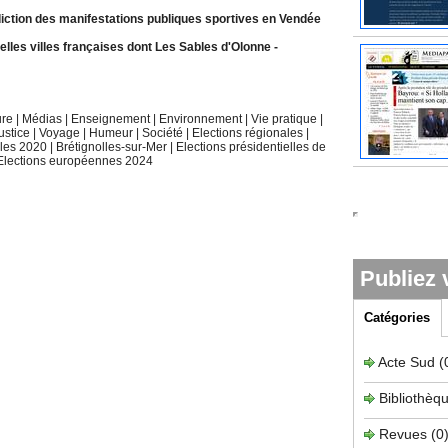
diction des manifestations publiques sportives en Vendée
elles villes françaises dont Les Sables d'Olonne
-
ure
|
Médias
|
Enseignement
|
Environnement
|
Vie pratique
|
ustice
|
Voyage
|
Humeur
|
Société
|
Elections régionales
|
ales 2020
|
Brétignolles-sur-Mer
|
Elections présidentielles de
Elections européennes 2024
Publiez 
Catégories
Acte Sud
(
Bibliothèq
Revues
(0