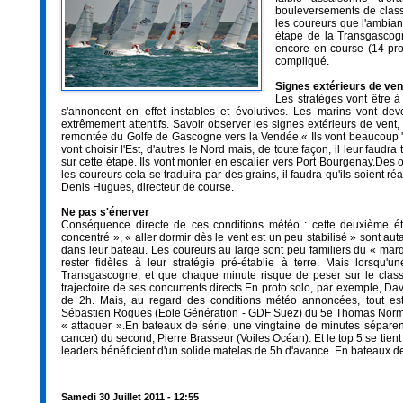
bouleversements de classe
les coureurs que l'ambian
étape de la Transgascog
encore en course (14 pro
compliqué.
Signes extérieurs de ven
Les stratèges vont être à
s'annoncent en effet instables et évolutives. Les marins vont dev
extrêmement attentifs. Savoir observer les signes extérieurs de vent
remontée du Golfe de Gascogne vers la Vendée.« Ils vont beaucoup ''tri
vont choisir l'Est, d'autres le Nord mais, de toute façon, il leur faudr
sur cette étape. Ils vont monter en escalier vers Port Bourgenay.Des
les coureurs cela se traduira par des grains, il faudra qu'ils soient ré
Denis Hugues, directeur de course.
Ne pas s'énerver
Conséquence directe de ces conditions météo : cette deuxième éta
concentré », « aller dormir dès le vent est un peu stabilisé » sont aut
dans leur bateau. Les coureurs au large sont peu familiers du « marqua
rester fidèles à leur stratégie pré-établie à terre. Mais lorsqu
Transgascogne, et que chaque minute risque de peser sur le classem
trajectoire de ses concurrents directs.En proto solo, par exemple, 
de 2h. Mais, au regard des conditions météo annoncées, tout est
Sébastien Rogues (Eole Génération - GDF Suez) du 5e Thomas Normand
« attaquer ».En bateaux de série, une vingtaine de minutes séparent
cancer) du second, Pierre Brasseur (Voiles Océan). Et le top 5 se tien
leaders bénéficient d'un solide matelas de 5h d'avance. En bateaux de
Samedi 30 Juillet 2011 - 12:55