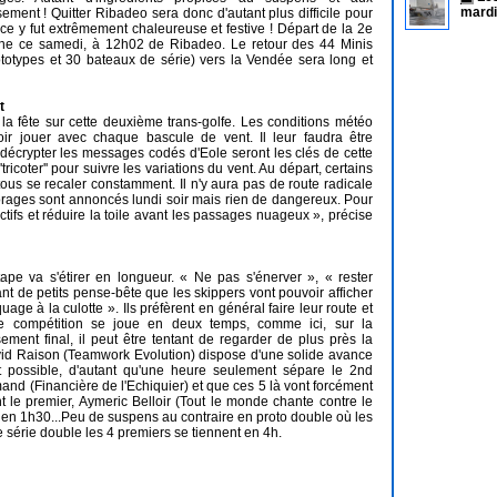
mardi
ment ! Quitter Ribadeo sera donc d'autant plus difficile pour
ce y fut extrêmement chaleureuse et festive ! Départ de la 2e
ne ce samedi, à 12h02 de Ribadeo. Le retour des 44 Minis
totypes et 30 bateaux de série) vers la Vendée sera long et
t
 la fête sur cette deuxième trans-golfe. Les conditions météo
oir jouer avec chaque bascule de vent. Il leur faudra être
, décrypter les messages codés d'Eole seront les clés de cette
coter'' pour suivre les variations du vent. Au départ, certains
a tous se recaler constamment. Il n'y aura pas de route radicale
 orages sont annoncés lundi soir mais rien de dangereux. Pour
actifs et réduire la toile avant les passages nuageux », précise
pe va s'étirer en longueur. « Ne pas s'énerver », « rester
ant de petits pense-bête que les skippers vont pouvoir afficher
ge à la culotte ». Ils préfèrent en général faire leur route et
'une compétition se joue en deux temps, comme ici, sur la
ent final, il peut être tentant de regarder de plus près la
David Raison (Teamwork Evolution) dispose d'une solide avance
 possible, d'autant qu'une heure seulement sépare le 2nd
 (Financière de l'Echiquier) et que ces 5 là vont forcément
 le premier, Aymeric Belloir (Tout le monde chante contre le
t en 1h30...Peu de suspens au contraire en proto double où les
 série double les 4 premiers se tiennent en 4h.