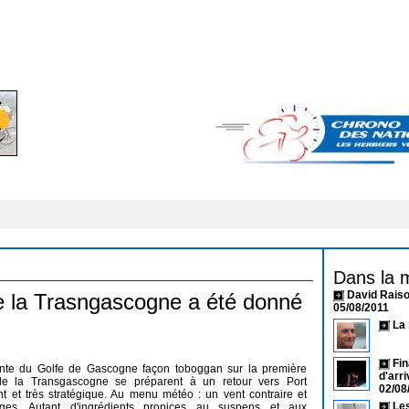
Dans la 
David Raiso
e la Trasngascogne a été donné
05/08/2011
La
Fin
nte du Golfe de Gascogne façon toboggan sur la première
d'arr
 de la Transgascogne se préparent à un retour vers Port
02/08
nt et très stratégique. Au menu météo : un vent contraire et
Les
ages. Autant d'ingrédients propices au suspens et aux