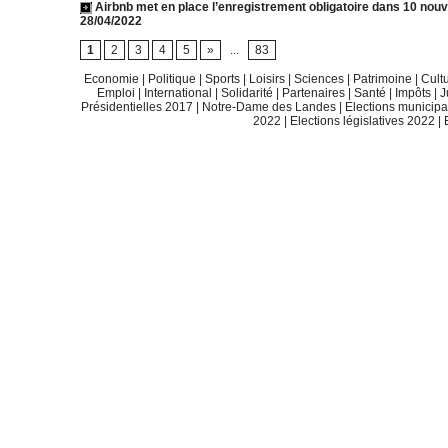
Airbnb met en place l’enregistrement obligatoire dans 10 nouv
28/04/2022
1
2
3
4
5
»
...
83
Economie
|
Politique
|
Sports
|
Loisirs
|
Sciences
|
Patrimoine
|
Cult
Emploi
|
International
|
Solidarité
|
Partenaires
|
Santé
|
Impôts
|
J
Présidentielles 2017
|
Notre-Dame des Landes
|
Elections municip
2022
|
Elections législatives 2022
|