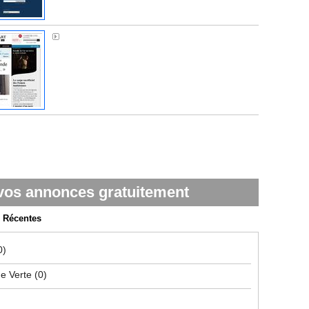
Médiapart
vos annonces gratuitement
Récentes
0)
ue Verte
(0)
)