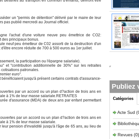
 et destinés au transport en commun d'enfants, devront être
éder un "permis de détention" délivré par le maire de leur
s pas publié mercredi au Journal officiel.
gne l'achat d'une voiture neuve peu émettrice de CO2:
t des principaux bonus.
cule neuf peu émetteur de C02 assorti de la destruction d'un
d'être encore réduite de 700 à 500 euros au 1er juillet.
essement, la participation ou l'épargne salariale).
 et "contribution additionnelle de 30%" sur les retraites
 cotisations patronales.
remier euro".
bénéficiaient jusqu'à présent certains contrats d'assurance-
Publiez 
ouvertes par un accord ou un plan d?action de trois ans en
égale à 1% de leur masse salariale.RETRAITES
Catégories
 durée d'assurance (MDA) de deux ans par enfant permettant
Acte Sud
(
couvertes par un accord ou un plan d?action de trois ans en
ale à 1% de leur masse salariale.
Bibliothèq
leur pension d'invalidité jusqu'à l'âge de 65 ans, au lieu de
Revues
(0