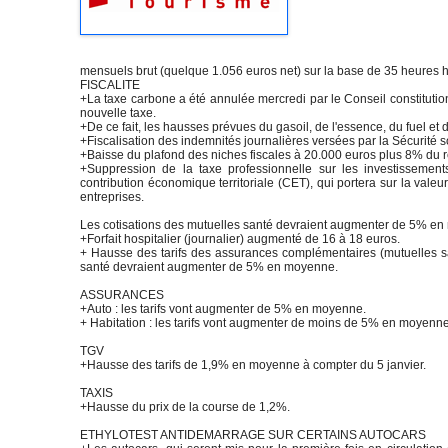
mensuels brut (quelque 1.056 euros net) sur la base de 35 heures
FISCALITE
+La taxe carbone a été annulée mercredi par le Conseil constitutio
nouvelle taxe.
+De ce fait, les hausses prévues du gasoil, de l'essence, du fuel et 
+Fiscalisation des indemnités journalières versées par la Sécurité so
+Baisse du plafond des niches fiscales à 20.000 euros plus 8% du 
+Suppression de la taxe professionnelle sur les investissement
contribution économique territoriale (CET), qui portera sur la vale
entreprises.
Les cotisations des mutuelles santé devraient augmenter de 5% 
+Forfait hospitalier (journalier) augmenté de 16 à 18 euros.
+ Hausse des tarifs des assurances complémentaires (mutuelles sa
santé devraient augmenter de 5% en moyenne.
ASSURANCES
+Auto : les tarifs vont augmenter de 5% en moyenne.
+ Habitation : les tarifs vont augmenter de moins de 5% en moyenne
TGV
+Hausse des tarifs de 1,9% en moyenne à compter du 5 janvier.
TAXIS
+Hausse du prix de la course de 1,2%.
ETHYLOTEST ANTIDEMARRAGE SUR CERTAINS AUTOCARS