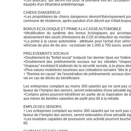
+Les autocars, qui seront mis pour la première fois en circulation
équipés d'un éthylotest antidémarrage.
CHIENS DANGEREUX
+Les propriétaires de chiens dangereux devront théoriquement poss
commune de résidence, après parution d'un décret qui n'était toujour
BONUS ECOLOGIQUE ET PRIME A LA CASSE AUTOMOBILE
+Modification du système des bonus écologiques, qui accompa
abaissement des seuils d'émissions de CO2 et réduction du montan
+La prime à la casse automobile - attribuée pour l'achat d'un véhi
véhicule de plus de dix ans - va baisser de 1.000 à 700 euros, avant 
PRELEVEMENTS SOCIAUX
+Doublement du "forfait social" instauré l'an dernier (taxe sur l'intér
+Doublement des prélèvements sociaux sur les retraites "chapeau"
"chapeau" excédant 8 plafonds de la sécurité sociale, à la place des
+Plus-values mobilières soumises aux cotisations sociales "dès le p
+ "Remise en cause" de l'exonération de prélèvements sociaux dont 
vie en cas de décès du bénéficiaire.
Les entreprises comptant au moins 300 salariés qui ne sont pas c
faveur de l?emploi des seniors, seront redevables d'une pénalité 
+Certains pères pourront bénéficier en partie de la majoration de
aux mères de familles salariées de partir plus tôt à la retraite.
EMPLOI DES SENIORS
+ Les entreprises comptant au moins 300 salariés qui ne sont pas 
faveur de l?emploi des seniors, seront redevables d'une pénalité ég
+Les invalides capables de poursuivre une activité pourront toucher 
60.