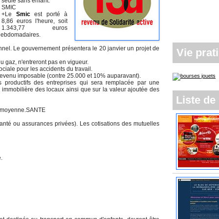
seule sans enfant.
27/05/2026
SMIC
+Le
Smic
est porté à
8,86 euros l'heure, soit
1.343,77 euros
 hebdomadaires.
nnel. Le gouvernement présentera le 20 janvier un projet de
Vie prat
du gaz, n'entreront pas en vigueur.
ciale pour les accidents du travail.
revenu imposable (contre 25.000 et 10% auparavant).
s productifs des entreprises qui sera remplacée par une
ur immobilière des locaux ainsi que sur la valeur ajoutée des
Liste de 
en moyenne.SANTE
nté ou assurances privées). Les cotisations des mutuelles
.