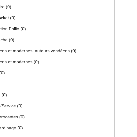
ire
(0)
ocket
(0)
tion Follio
(0)
poche
(0)
iens et modernes: auteurs vendéens
(0)
iens et modernes
(0)
(0)
e
(0)
/Service
(0)
 brocantes
(0)
jardinage
(0)