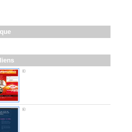
ique
liens
Alouette FM
Sos Normandière à Brétignolles-sur-Mer