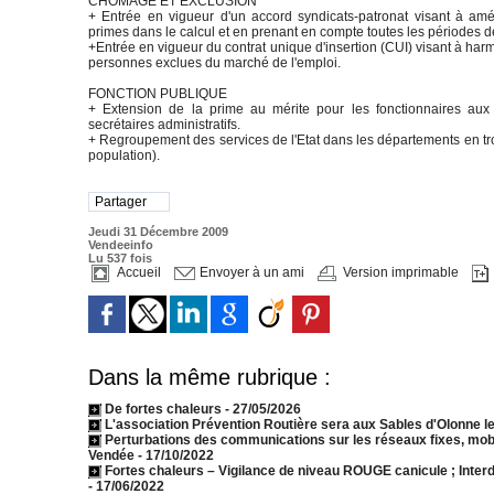
CHOMAGE ET EXCLUSION
+ Entrée en vigueur d'un accord syndicats-patronat visant à amél
primes dans le calcul et en prenant en compte toutes les périodes 
+Entrée en vigueur du contrat unique d'insertion (CUI) visant à harmo
personnes exclues du marché de l'emploi.
FONCTION PUBLIQUE
+ Extension de la prime au mérite pour les fonctionnaires aux 
secrétaires administratifs.
+ Regroupement des services de l'Etat dans les départements en trois
population).
Partager
Jeudi 31 Décembre 2009
Vendeeinfo
Lu 537 fois
Accueil
Envoyer à un ami
Version imprimable
Dans la même rubrique :
De fortes chaleurs
- 27/05/2026
L'association Prévention Routière sera aux Sables d'Olonne le
Perturbations des communications sur les réseaux fixes, mobi
Vendée
- 17/10/2022
Fortes chaleurs – Vigilance de niveau ROUGE canicule ; Inter
- 17/06/2022