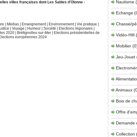
Nautisme
elles villes françaises dont Les Sables d'Olonne
-
Echange
(
Chasse/pê
ure
|
Médias
|
Enseignement
|
Environnement
|
Vie pratique
|
ustice
|
Voyage
|
Humeur
|
Société
|
Elections régionales
|
ales 2020
|
Brétignolles-sur-Mer
|
Elections présidentielles de
Vidéo-Hifi
Elections européennes 2024
Mobilier
(0
Jeu-Jouet
Electromé
Alimentati
Animaux
(
Bois de c
Offre d'em
Demande 
Collection