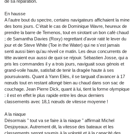
de sa réparation.
En hausse
A l'autre bout du spectre, certains navigateurs affichaient la mine
des bons jours. C'était le cas de Dominique Wavre, heureux de
prendre la barre de Temenos, tout en sirotant un bon café chaud
; de Samantha Davies (Roxy) regrettant d'avoir raté le lever du
jour et de Steve White (Toe in the Water) qui ne s'est jamais
senti aussi bien qu'au réveil ce matin. Les deux concurrents de
tête avaient eux aussi de quoi se réjouir. Sébastien Josse, qui a
pris les commandes il y a trois jours, naviguait sous génois et
grand-voile haute, satisfait de tenir la dragée haute à ses
poursuivants. Quant à Yann Eliès, il se targuait d'avancer à 17
nœuds tout en restant allongé bien au chaud dans son sac de
couchage. Jean Pierre Dick, quant à lui, tient la forme olympique
: il est en effet le plus rapide entre les deux derniers
classements avec 18,1 nœuds de vitesse moyenne !
A la niaque
Désormais " tout va se faire à la niaque " affirmait Michel
Desjoyeaux. Autrement dit, la vitesse des bateaux et les
classements seront soumis à la volonté et à la capacité des