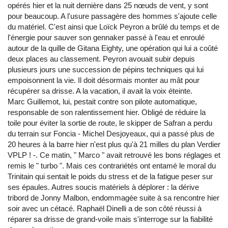
opérés hier et la nuit dernière dans 25 nœuds de vent, y sont
pour beaucoup. A l'usure passagère des hommes s'ajoute celle
du matériel. C'est ainsi que Loïck Peyron a brûlé du temps et de
l'énergie pour sauver son gennaker passé à l'eau et enroulé
autour de la quille de Gitana Eighty, une opération qui lui a coûté
deux places au classement. Peyron avouait subir depuis
plusieurs jours une succession de pépins techniques qui lui
empoisonnent la vie. Il doit désormais monter au mât pour
récupérer sa drisse. A la vacation, il avait la voix éteinte.
Marc Guillemot, lui, pestait contre son pilote automatique,
responsable de son ralentissement hier. Obligé de réduire la
toile pour éviter la sortie de route, le skipper de Safran a perdu
du terrain sur Foncia - Michel Desjoyeaux, qui a passé plus de
20 heures à la barre hier n'est plus qu'à 21 milles du plan Verdier
VPLP ! -. Ce matin, " Marco " avait retrouvé les bons réglages et
remis le " turbo ". Mais ces contrariétés ont entamé le moral du
Trinitain qui sentait le poids du stress et de la fatigue peser sur
ses épaules. Autres soucis matériels à déplorer : la dérive
tribord de Jonny Malbon, endommagée suite à sa rencontre hier
soir avec un cétacé. Raphaël Dinelli a de son côté réussi à
réparer sa drisse de grand-voile mais s'interroge sur la fiabilité