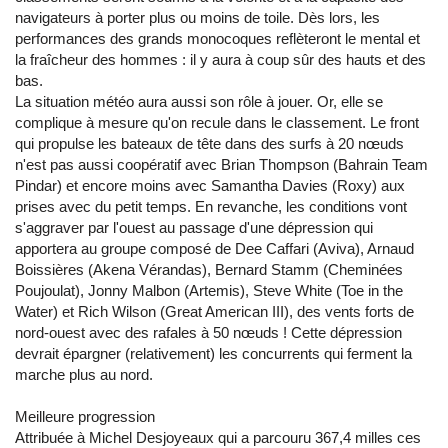
navigateurs à porter plus ou moins de toile. Dès lors, les
performances des grands monocoques reflèteront le mental et
la fraîcheur des hommes : il y aura à coup sûr des hauts et des
bas.
La situation météo aura aussi son rôle à jouer. Or, elle se
complique à mesure qu'on recule dans le classement. Le front
qui propulse les bateaux de tête dans des surfs à 20 nœuds
n'est pas aussi coopératif avec Brian Thompson (Bahrain Team
Pindar) et encore moins avec Samantha Davies (Roxy) aux
prises avec du petit temps. En revanche, les conditions vont
s'aggraver par l'ouest au passage d'une dépression qui
apportera au groupe composé de Dee Caffari (Aviva), Arnaud
Boissières (Akena Vérandas), Bernard Stamm (Cheminées
Poujoulat), Jonny Malbon (Artemis), Steve White (Toe in the
Water) et Rich Wilson (Great American III), des vents forts de
nord-ouest avec des rafales à 50 nœuds ! Cette dépression
devrait épargner (relativement) les concurrents qui ferment la
marche plus au nord.
Meilleure progression
Attribuée à Michel Desjoyeaux qui a parcouru 367,4 milles ces