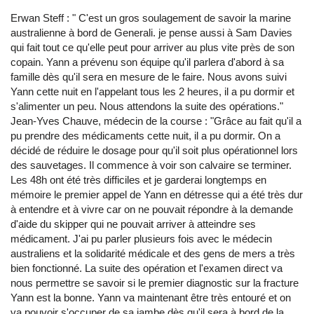
Erwan Steff : " C'est un gros soulagement de savoir la marine
australienne à bord de Generali. je pense aussi à Sam Davies
qui fait tout ce qu'elle peut pour arriver au plus vite près de son
copain. Yann a prévenu son équipe qu'il parlera d'abord à sa
famille dès qu'il sera en mesure de le faire. Nous avons suivi
Yann cette nuit en l'appelant tous les 2 heures, il a pu dormir et
s'alimenter un peu. Nous attendons la suite des opérations."
Jean-Yves Chauve, médecin de la course : "Grâce au fait qu'il a
pu prendre des médicaments cette nuit, il a pu dormir. On a
décidé de réduire le dosage pour qu'il soit plus opérationnel lors
des sauvetages. Il commence à voir son calvaire se terminer.
Les 48h ont été très difficiles et je garderai longtemps en
mémoire le premier appel de Yann en détresse qui a été très dur
à entendre et à vivre car on ne pouvait répondre à la demande
d'aide du skipper qui ne pouvait arriver à atteindre ses
médicament. J'ai pu parler plusieurs fois avec le médecin
australiens et la solidarité médicale et des gens de mers a très
bien fonctionné. La suite des opération et l'examen direct va
nous permettre se savoir si le premier diagnostic sur la fracture
Yann est la bonne. Yann va maintenant être très entouré et on
va pouvoir s'occuper de sa jambe dès qu'il sera à bord de la