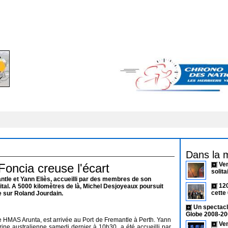
Dans la 
Ve
 Foncia creuse l'écart
solit
ntle et Yann Eliès, accueilli par des membres de son
120
spital. A 5000 kilomètres de là, Michel Desjoyeaux poursuit
cette 
 sur Roland Jourdain.
Un spectacl
Globe 2008-20
te HMAS Arunta, est arrivée au Port de Fremantle à Perth. Yann
Ven
rine australienne samedi dernier à 10h30, a été accueilli par