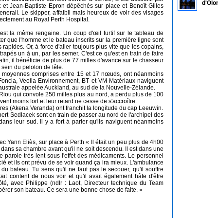
d'Olo
t et Jean-Baptiste Epron dépêchés sur place et Benoît Gilles
nerali. Le skipper, affaibli mais heureux de voir des visages
rectement au Royal Perth Hospital.
est la même rengaine. Un coup d'œil furtif sur le tableau de
ter que l'homme et le bateau inscrits sur la première ligne sont
 rapides. Or, à force d'aller toujours plus vite que les copains,
attrapés un à un, par les semer. C'est ce qu'est en train de faire
in, il bénéficie de plus de 77 milles d'avance sur le chasseur
sein du peloton de tête.
ses moyennes comprises entre 15 et 17 nœuds, ont néanmoins
 Foncia, Veolia Environnement, BT et VM Matériaux naviguent
e australe appelée Auckland, au sud de la Nouvelle-Zélande.
t Riou qui convole 250 milles plus au nord, a perdu plus de 100
t moins fort et leur retard ne cesse de s'accroître.
ières (Akena Veranda) ont franchit la longitude du cap Leeuwin.
ert Sedlacek sont en train de passer au nord de l'archipel des
ans leur sud. Il y a fort à parier qu'ils naviguent néanmoins
c Yann Eliès, sur place à Perth « Il était un peu plus de 4h00
dans sa chambre avant qu'il ne soit descendu. Il est dans une
 de parole très lent sous l'effet des médicaments. Le personnel
ercié et ils ont prévu de se voir quand ça ira mieux. L'ambulance
ir du bateau. Tu sens qu'il ne faut pas le secouer, qu'il souffre
it content de nous voir et qu'il avait également hâte d'être
côté, avec Philippe (ndlr : Laot, Directeur technique du Team
pérer son bateau. Ce sera une bonne chose de faite. »