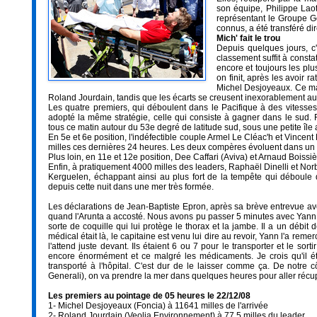
son équipe, Philippe Lao
représentant le Groupe Ge
connus, a été transféré di
Mich' fait le trou
Depuis quelques jours, c'
classement suffit à consta
encore et toujours les plus
on finit, après les avoir r
Michel Desjoyeaux. Ce mat
Roland Jourdain, tandis que les écarts se creusent inexorablement au 
Les quatre premiers, qui déboulent dans le Pacifique à des vites
adopté la même stratégie, celle qui consiste à gagner dans le sud.
tous ce matin autour du 53e degré de latitude sud, sous une petite îl
En 5e et 6e position, l'indéfectible couple Armel Le Cléac'h et Vincen
milles ces dernières 24 heures. Les deux compères évoluent dans un ven
Plus loin, en 11e et 12e position, Dee Caffari (Aviva) et Arnaud Boiss
Enfin, à pratiquement 4000 milles des leaders, Raphaël Dinelli et Norb
Kerguelen, échappant ainsi au plus fort de la tempête qui déboule d
depuis cette nuit dans une mer très formée.
Les déclarations de Jean-Baptiste Epron, après sa brève entrevue ave
quand l'Arunta a accosté. Nous avons pu passer 5 minutes avec Yann 
sorte de coquille qui lui protège le thorax et la jambe. Il a un débit
médical était là, le capitaine est venu lui dire au revoir, Yann l'a rem
l'attend juste devant. Ils étaient 6 ou 7 pour le transporter et le sort
encore énormément et ce malgré les médicaments. Je crois qu'il éta
transporté à l'hôpital. C'est dur de le laisser comme ça. De notre 
Generali), on va prendre la mer dans quelques heures pour aller récu
Les premiers au pointage de 05 heures le 22/12/08
1- Michel Desjoyeaux (Foncia) à 11641 milles de l'arrivée
2- Roland Jourdain (Veolia Environnement) à 77,5 milles du leader