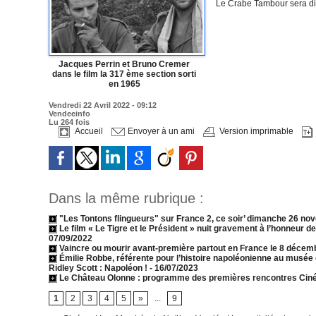
Le Crabe Tambour sera dif
Jacques Perrin et Bruno Cremer
dans le film la 317 ème section sorti
en 1965
Vendredi 22 Avril 2022 - 09:12
Vendeeinfo
Lu 264 fois
Accueil
Envoyer à un ami
Version imprimable
Dans la même rubrique :
"Les Tontons flingueurs" sur France 2, ce soir’ dimanche 26 nov
Le film « Le Tigre et le Président » nuit gravement à l’honneur d
07/09/2022
Vaincre ou mourir avant-première partout en France le 8 déce
Émilie Robbe, référente pour l’histoire napoléonienne au musée 
Ridley Scott : Napoléon !
- 16/07/2023
Le Château Olonne : programme des premières rencontres Ciné
1
2
3
4
5
»
...
9