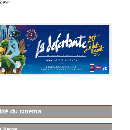
lité du cinéma
e liens