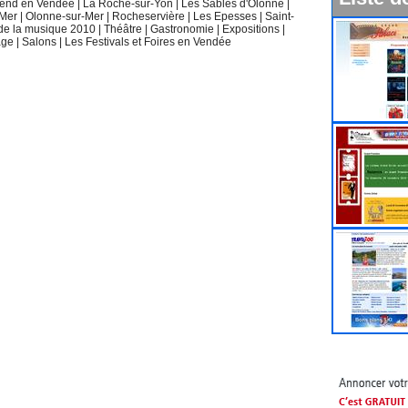
k end en Vendée
|
La Roche-sur-Yon
|
Les Sables d'Olonne
|
-Mer
|
Olonne-sur-Mer
|
Rocheservière
|
Les Epesses
|
Saint-
 de la musique 2010
|
Théâtre
|
Gastronomie
|
Expositions
|
age
|
Salons
|
Les Festivals et Foires en Vendée