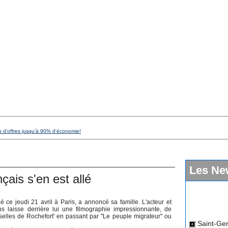
s d'offres jusqu'à 90% d'économie!
Les Ne
ais s'en est allé
 ce jeudi 21 avril à Paris, a annoncé sa famille. L'acteur et
s laisse derrière lui une filmographie impressionnante, de
Saint-Ger
elles de Rochefort' en passant par "Le peuple migrateur" ou
dimanche 12