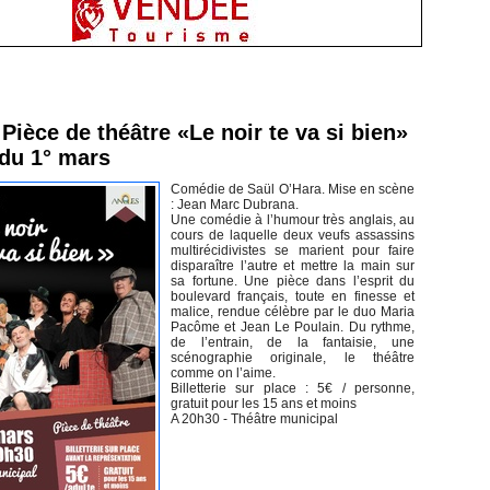
inement en Vendée
Pièce de théâtre «Le noir te va si bien»
 du 1° mars
Comédie de Saül O’Hara. Mise en scène
: Jean Marc Dubrana.
Une comédie à l’humour très anglais, au
cours de laquelle deux veufs assassins
multirécidivistes se marient pour faire
disparaître l’autre et mettre la main sur
sa fortune. Une pièce dans l’esprit du
boulevard français, toute en finesse et
malice, rendue célèbre par le duo Maria
Pacôme et Jean Le Poulain. Du rythme,
de l’entrain, de la fantaisie, une
scénographie originale, le théâtre
comme on l’aime.
Billetterie sur place : 5€ / personne,
gratuit pour les 15 ans et moins
A 20h30 - Théâtre municipal