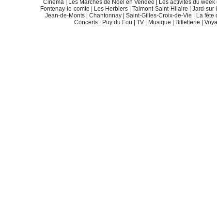
Cinéma
|
Les Marchés de Noël en Vendée
|
Les activités du wee
Fontenay-le-comte
|
Les Herbiers
|
Talmont-Saint-Hilaire
|
Jard-sur
Jean-de-Monts
|
Chantonnay
|
Saint-Gilles-Croix-de-Vie
|
La fête
Concerts
|
Puy du Fou
|
TV
|
Musique
|
Billetterie
|
Voy