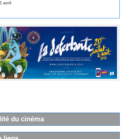
lité du cinéma
e liens