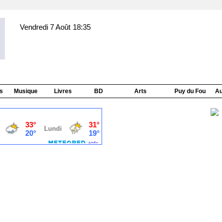
Vendredi 7 Août
18:35
s
Musique
Livres
BD
Arts
Puy du Fou
Au