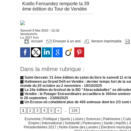
Kodlo Fernandez remporte la 39
ème édition du Tour de Vendée
Samedi 8 Mai 2010 - 12:32
Vendeeinfo
Lu 2017 fois
Accueil
Envoyer à un ami
Version imprimable
Dans la même rubrique :
Saint-Gervain: 31 ème édition du salon du livre le samedi 11 et l
Halloween au Grand Défi en Vendée : dernier temps fort de la s
monde du 20 octobre au 2 novembre
- 19/10/2025
La 24e édition du festival de la BD "Abracadabulles" se dérouler
Vendée : le Potager Extraordinaire accueillera le 30ème annive
le 28 septembre
- 23/08/2025
Un Ecozoo où cohabitent plus de 400 animaux dont les 2/3 sont 
1
2
3
4
5
»
...
134
Economie
|
Politique
|
Sports
|
Loisirs
|
Sciences
|
Patrimoine
|
Cult
Emploi
|
International
|
Solidarité
|
Partenaires
|
Santé
|
Impôts
|
J
Présidentielles 2017
|
Notre-Dame des Landes
|
Elections municip