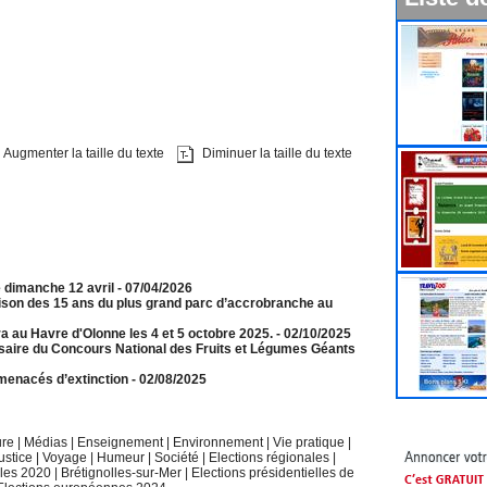
Augmenter la taille du texte
Diminuer la taille du texte
e dimanche 12 avril
- 07/04/2026
aison des 15 ans du plus grand parc d’accrobranche au
a au Havre d'Olonne les 4 et 5 octobre 2025.
- 02/10/2025
rsaire du Concours National des Fruits et Légumes Géants
menacés d’extinction
- 02/08/2025
ure
|
Médias
|
Enseignement
|
Environnement
|
Vie pratique
|
ustice
|
Voyage
|
Humeur
|
Société
|
Elections régionales
|
ales 2020
|
Brétignolles-sur-Mer
|
Elections présidentielles de