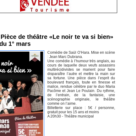
inement en Vendée
Pièce de théâtre «Le noir te va si bien»
 du 1° mars
Comédie de Saül O’Hara. Mise en scène
: Jean Marc Dubrana.
Une comédie à l’humour très anglais, au
cours de laquelle deux veufs assassins
multirécidivistes se marient pour faire
disparaître l’autre et mettre la main sur
sa fortune. Une pièce dans l’esprit du
boulevard français, toute en finesse et
malice, rendue célèbre par le duo Maria
Pacôme et Jean Le Poulain. Du rythme,
de l’entrain, de la fantaisie, une
scénographie originale, le théâtre
comme on l’aime.
Billetterie sur place : 5€ / personne,
gratuit pour les 15 ans et moins
A 20h30 - Théâtre municipal