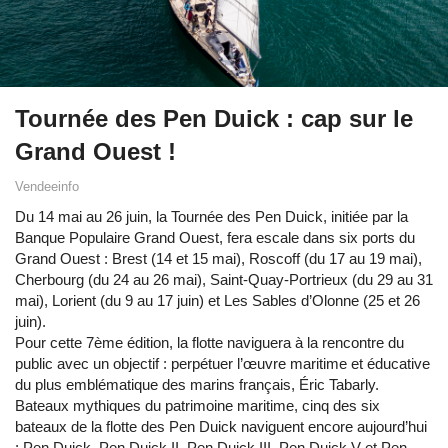
Tournée des Pen Duick : cap sur le
Grand Ouest !
Vendeeinfo
Du 14 mai au 26 juin, la Tournée des Pen Duick, initiée par la
Banque Populaire Grand Ouest, fera escale dans six ports du
Grand Ouest : Brest (14 et 15 mai), Roscoff (du 17 au 19 mai),
Cherbourg (du 24 au 26 mai), Saint-Quay-Portrieux (du 29 au 31
mai), Lorient (du 9 au 17 juin) et Les Sables d’Olonne (25 et 26
juin).
Pour cette 7ème édition, la flotte naviguera à la rencontre du
public avec un objectif : perpétuer l’œuvre maritime et éducative
du plus emblématique des marins français, Éric Tabarly.
Bateaux mythiques du patrimoine maritime, cinq des six
bateaux de la flotte des Pen Duick naviguent encore aujourd’hui
: Pen Duick, Pen Duick II, Pen Duick III, Pen Duick V et Pen