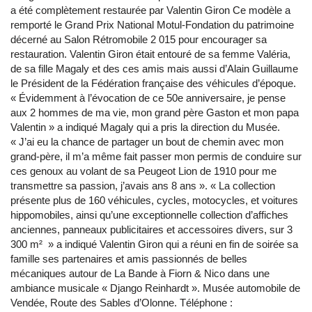
a été complètement restaurée par Valentin Giron Ce modèle a
remporté le Grand Prix National Motul-Fondation du patrimoine
décerné au Salon Rétromobile 2 015 pour encourager sa
restauration. Valentin Giron était entouré de sa femme Valéria,
de sa fille Magaly et des ces amis mais aussi d’Alain Guillaume
le Président de la Fédération française des véhicules d’époque.
« Évidemment à l’évocation de ce 50e anniversaire, je pense
aux 2 hommes de ma vie, mon grand père Gaston et mon papa
Valentin » a indiqué Magaly qui a pris la direction du Musée.
« J’ai eu la chance de partager un bout de chemin avec mon
grand-père, il m’a même fait passer mon permis de conduire sur
ces genoux au volant de sa Peugeot Lion de 1910 pour me
transmettre sa passion, j’avais ans 8 ans ». « La collection
présente plus de 160 véhicules, cycles, motocycles, et voitures
hippomobiles, ainsi qu’une exceptionnelle collection d’affiches
anciennes, panneaux publicitaires et accessoires divers, sur 3
300 m² » a indiqué Valentin Giron qui a réuni en fin de soirée sa
famille ses partenaires et amis passionnés de belles
mécaniques autour de La Bande à Fiorn & Nico dans une
ambiance musicale « Django Reinhardt ». Musée automobile de
Vendée, Route des Sables d’Olonne. Téléphone :