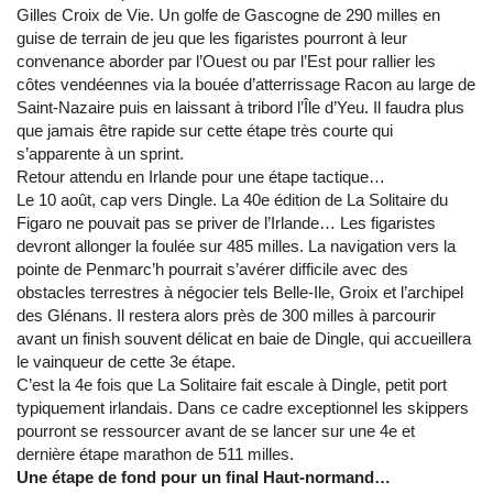
Gilles Croix de Vie. Un golfe de Gascogne de 290 milles en
guise de terrain de jeu que les figaristes pourront à leur
convenance aborder par l’Ouest ou par l’Est pour rallier les
côtes vendéennes via la bouée d’atterrissage Racon au large de
Saint-Nazaire puis en laissant à tribord l’Île d’Yeu. Il faudra plus
que jamais être rapide sur cette étape très courte qui
s’apparente à un sprint.
Retour attendu en Irlande pour une étape tactique…
Le 10 août, cap vers Dingle. La 40e édition de La Solitaire du
Figaro ne pouvait pas se priver de l’Irlande… Les figaristes
devront allonger la foulée sur 485 milles. La navigation vers la
pointe de Penmarc’h pourrait s’avérer difficile avec des
obstacles terrestres à négocier tels Belle-Ile, Groix et l’archipel
des Glénans. Il restera alors près de 300 milles à parcourir
avant un finish souvent délicat en baie de Dingle, qui accueillera
le vainqueur de cette 3e étape.
C’est la 4e fois que La Solitaire fait escale à Dingle, petit port
typiquement irlandais. Dans ce cadre exceptionnel les skippers
pourront se ressourcer avant de se lancer sur une 4e et
dernière étape marathon de 511 milles.
Une étape de fond pour un final Haut-normand…