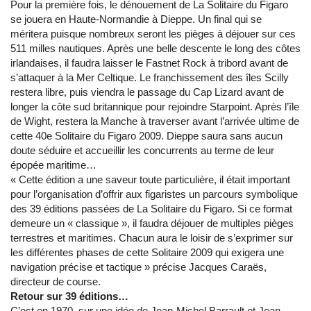
Pour la première fois, le dénouement de La Solitaire du Figaro
se jouera en Haute-Normandie à Dieppe. Un final qui se
méritera puisque nombreux seront les pièges à déjouer sur ces
511 milles nautiques. Après une belle descente le long des côtes
irlandaises, il faudra laisser le Fastnet Rock à tribord avant de
s’attaquer à la Mer Celtique. Le franchissement des îles Scilly
restera libre, puis viendra le passage du Cap Lizard avant de
longer la côte sud britannique pour rejoindre Starpoint. Après l’île
de Wight, restera la Manche à traverser avant l’arrivée ultime de
cette 40e Solitaire du Figaro 2009. Dieppe saura sans aucun
doute séduire et accueillir les concurrents au terme de leur
épopée maritime…
« Cette édition a une saveur toute particulière, il était important
pour l’organisation d’offrir aux figaristes un parcours symbolique
des 39 éditions passées de La Solitaire du Figaro. Si ce format
demeure un « classique », il faudra déjouer de multiples pièges
terrestres et maritimes. Chacun aura le loisir de s’exprimer sur
les différentes phases de cette Solitaire 2009 qui exigera une
navigation précise et tactique » précise Jacques Caraës,
directeur de course.
Retour sur 39 éditions…
C’est en 1970, sur une idée de Jean-Michel Barrault et Jean-