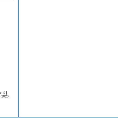
arité
|
s 2020
|