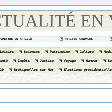
CTUALITÉ EN
UMETTRE UN ARTICLE
PETITES ANNONCES
Loisirs
Sciences
Patrimoine
Culture
Médi
anté
Impôts
Justice
Voyage
Humeur
So
20
Brétignolles-sur-Mer
Elections présidentielle