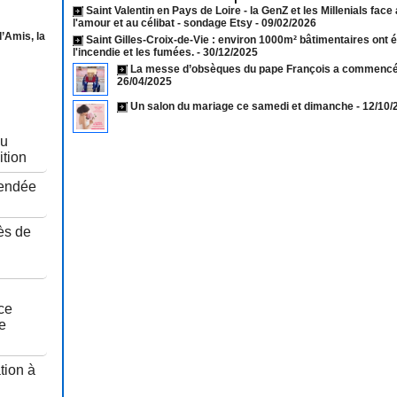
Saint Valentin en Pays de Loire - la GenZ et les Millenials face
l'amour et au célibat - sondage Etsy
- 09/02/2026
’Amis, la
Saint Gilles-Croix-de-Vie : environ 1000m² bâtimentaires ont 
l'incendie et les fumées.
- 30/12/2025
La messe d’obsèques du pape François a commencé 
26/04/2025
Un salon du mariage ce samedi et dimanche
- 12/10
au
ition
Vendée
ès de
u
ce
e
tion à