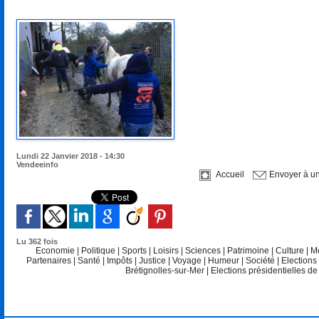
Lundi 22 Janvier 2018 - 14:30
Vendeeinfo
Accueil
Envoyer à u
Lu 362 fois
Economie
|
Politique
|
Sports
|
Loisirs
|
Sciences
|
Patrimoine
|
Culture
|
M
Partenaires
|
Santé
|
Impôts
|
Justice
|
Voyage
|
Humeur
|
Société
|
Elections
Brétignolles-sur-Mer
|
Elections présidentielles d