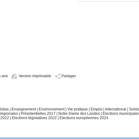
n ami
Version imprimable
Partager
édias
|
Enseignement
|
Environnement
|
Vie pratique
|
Emploi
|
International
|
Solid
 régionales
|
Présidentielles 2017
|
Notre-Dame des Landes
|
Elections municipale
e 2022
|
Elections législatives 2022
|
Elections européennes 2024